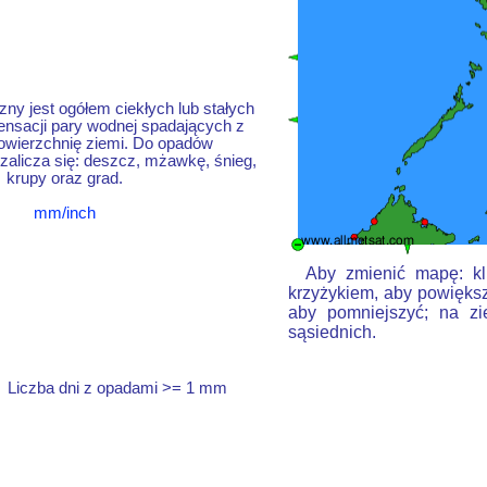
ny jest ogółem ciekłych lub stałych
nsacji pary wodnej spadających z
owierzchnię ziemi. Do opadów
alicza się: deszcz, mżawkę, śnieg,
krupy oraz grad.
mm/inch
Aby zmienić mapę: kli
krzyżykiem, aby powiększ
aby pomniejszyć; na zi
sąsiednich.
Liczba dni z opadami >= 1 mm