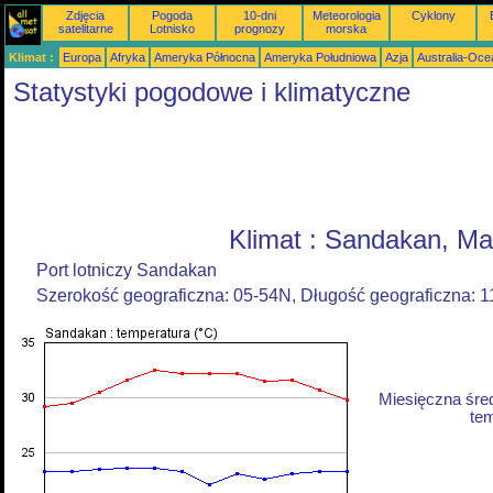
Zdjęcia
Pogoda
10-dni
Meteorologia
Cyklony
satelitarne
Lotnisko
prognozy
morska
Klimat :
Europa
Afryka
Ameryka Północna
Ameryka Południowa
Azja
Australia-Oce
Statystyki pogodowe i klimatyczne
Klimat : Sandakan, Ma
Port lotniczy Sandakan
Szerokość geograficzna: 05-54N, Długość geograficzna: 
Miesięczna śre
tem