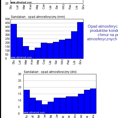
Opad atmosferycz
produktów konde
chmur na p
atmosferycznych z