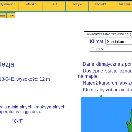
Błyskawica
Lotnisko
FAQ
Języki
Kontakt
Gazetka
ania
Inny
Klimat :
lezja
Dane klimatyczne z po
Dostępne stacje oznac
na mapie.
118-04E, wysokość: 12 m
Najedź kursorem aby zo
Kliknij aby zobaczyć d
dnia minimalnych i maksymalnych
peratur w ciągu dnia.
°C/°F