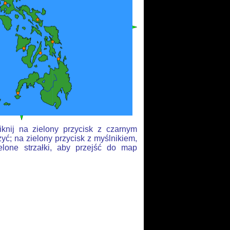
knij na zielony przycisk z czarnym
yć; na zielony przycisk z myślnikiem,
elone strzałki, aby przejść do map