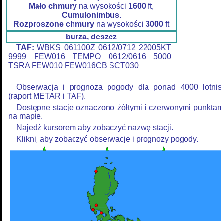
Mało chmury
na wysokości
1600
ft,
Cumulonimbus.
Rozproszone chmury
na wysokości
3000
ft
burza, deszcz
TAF:
WBKS 061100Z 0612/0712 22005KT
9999 FEW016 TEMPO 0612/0616 5000
TSRA FEW010 FEW016CB SCT030
Obserwacja i prognoza pogody dla ponad 4000 lotni
(raport METAR i TAF).
Dostępne stacje oznaczono żółtymi i czerwonymi punkta
na mapie.
Najedź kursorem aby zobaczyć nazwę stacji.
Kliknij aby zobaczyć obserwacje i prognozy pogody.