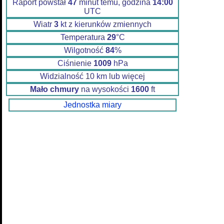
Raport powstał
47
minut temu, godzina
14:00
UTC
Wiatr
3
kt z kierunków zmiennych
Temperatura
29
°C
Wilgotność
84
%
Ciśnienie
1009
hPa
Widzialność 10 km lub więcej
Mało chmury
na wysokości
1600
ft
Jednostka miary