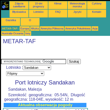
Zdjęcia
10-dni
Klimat
Meteorologia
Cyklony
satelitarne
prognozy
morska
Błyskawica
Lotnisko
FAQ
Języki
Kontakt
Gazetka
O
METAR-TAF:
Europa
Afryka
Ameryka Północna
Ameryka Południowa
Azja
Australia-Oceania
Inny
METAR-TAF
Lotnisko :
Port lotniczy Sandakan
Sandakan, Malezja
Szerokość geograficzna: 05-54N, Długość
geograficzna: 118-04E, wysokość: 12 m
Aktualna obserwacja pogody