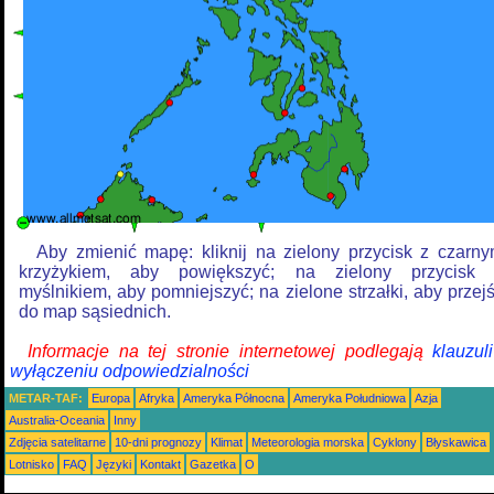
Aby zmienić mapę: kliknij na zielony przycisk z czarn
krzyżykiem, aby powiększyć; na zielony przycisk
myślnikiem, aby pomniejszyć; na zielone strzałki, aby przej
do map sąsiednich.
Informacje na tej stronie internetowej podlegają
klauzul
wyłączeniu odpowiedzialności
METAR-TAF:
Europa
Afryka
Ameryka Północna
Ameryka Południowa
Azja
Australia-Oceania
Inny
Zdjęcia satelitarne
10-dni prognozy
Klimat
Meteorologia morska
Cyklony
Błyskawica
Lotnisko
FAQ
Języki
Kontakt
Gazetka
O