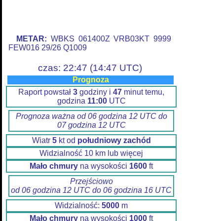
METAR:
WBKS 061400Z VRB03KT 9999
FEW016 29/26 Q1009
czas: 22:47 (14:47 UTC)
Prognoza
Raport powstał
3
godziny i
47
minut temu,
godzina
11:00
UTC
Prognoza ważna od 06 godzina 12 UTC do
07 godzina 12 UTC
Wiatr
5
kt od
południowy zachód
Widzialność 10 km lub więcej
Mało chmury
na wysokości
1600
ft
Przejściowo
od 06 godzina 12 UTC do 06 godzina 16 UTC
Widzialność:
5000
m
Mało chmury
na wysokości
1000
ft