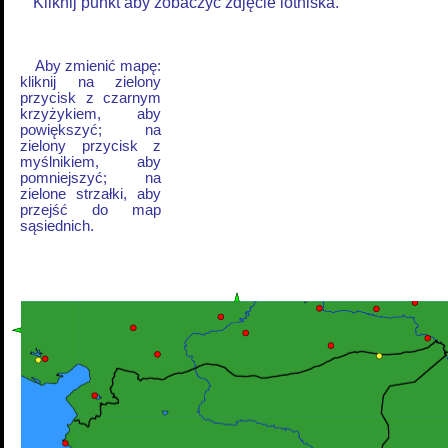
Kliknij punkt aby zobaczyć zdjęcie lotniska.
Aby zmienić mapę:
kliknij na zielony
przycisk z czarnym
krzyżykiem, aby
powiększyć; na
zielony przycisk z
myślnikiem, aby
pomniejszyć; na
zielone strzałki, aby
przejść do map
sąsiednich.