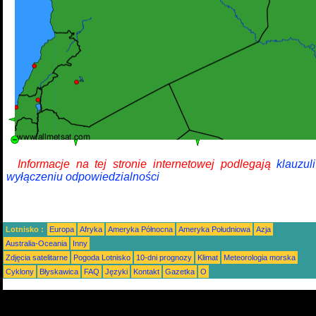
Informacje na tej stronie internetowej podlegają
klauzul
wyłączeniu odpowiedzialności
Lotnisko :
Europa
Afryka
Ameryka Północna
Ameryka Południowa
Azja
Australia-Oceania
Inny
Zdjęcia satelitarne
Pogoda Lotnisko
10-dni prognozy
Klimat
Meteorologia morska
Cyklony
Błyskawica
FAQ
Języki
Kontakt
Gazetka
O