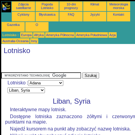
Zdjęcia
Pogoda
10-dni
Klimat
Meteorologia
satelitarne
Lotnisko
prognozy
morska
Cyklony
Błyskawica
FAQ
Języki
Kontakt
Gazetka
O
Lotnisko :
Europa
Afryka
Ameryka Północna
Ameryka Południowa
Azja
Australia-Oceania
Inny
Lotnisko
Lotnisko :
Liban, Syria
Interaktywne mapy lotnisk.
Dostępne lotniska zaznaczono żółtymi i czerwony
punktami na mapie.
Najedź kursorem na punkt aby zobaczyć nazwę lotniska.