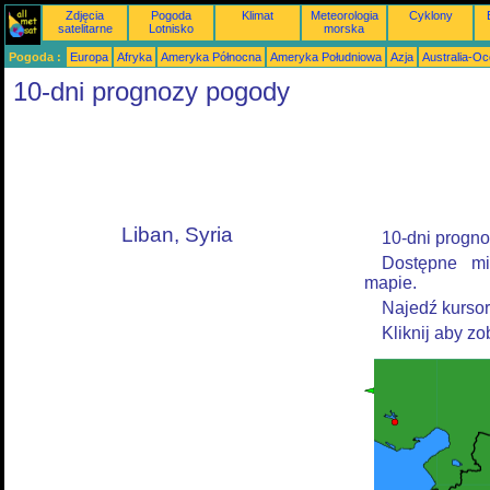
Zdjęcia
Pogoda
Klimat
Meteorologia
Cyklony
satelitarne
Lotnisko
morska
Pogoda :
Europa
Afryka
Ameryka Północna
Ameryka Południowa
Azja
Australia-Oc
10-dni prognozy pogody
Liban, Syria
10-dni progno
Dostępne mi
mapie.
Najedź kurso
Kliknij aby z