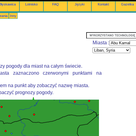
Błyskawica
Lotnisko
FAQ
Języki
Kontakt
Gazetka
eania
Inny
Miasta :
zy pogody dla miast na całym świecie.
asta zaznaczono czerwonymi punktami na
rem na punkt aby zobaczyć nazwę miasta.
obaczyć prognozy pogody.