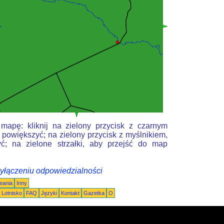
mapę: kliknij na zielony przycisk z czarnym
 powiększyć; na zielony przycisk z myślnikiem,
ć; na zielone strzałki, aby przejść do map
wyłączeniu odpowiedzialności
eania
Inny
Lotnisko
FAQ
Języki
Kontakt
Gazetka
O