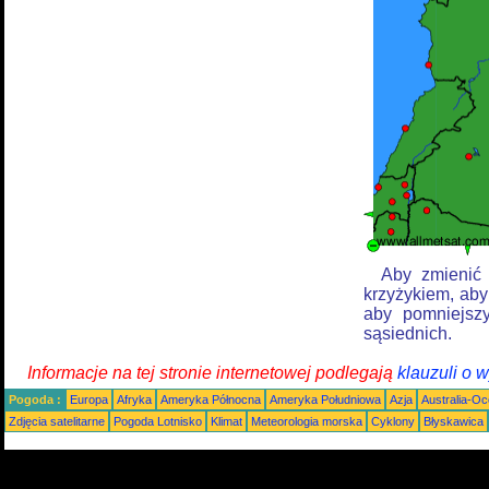
Aby zmienić 
krzyżykiem, aby
aby pomniejszy
sąsiednich.
Informacje na tej stronie internetowej podlegają
klauzuli o 
Pogoda :
Europa
Afryka
Ameryka Północna
Ameryka Południowa
Azja
Australia-Oc
Zdjęcia satelitarne
Pogoda Lotnisko
Klimat
Meteorologia morska
Cyklony
Błyskawica