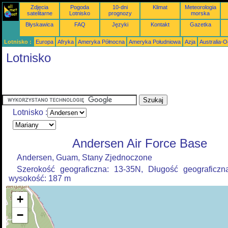
Zdjęcia
Pogoda
10-dni
Klimat
Meteorologia
satelitarne
Lotnisko
prognozy
morska
Błyskawica
FAQ
Języki
Kontakt
Gazetka
Lotnisko :
Europa
Afryka
Ameryka Północna
Ameryka Południowa
Azja
Australia-
Lotnisko
Lotnisko :
Andersen Air Force Base
Andersen, Guam, Stany Zjednoczone
Szerokość geograficzna: 13-35N, Długość geograficzn
wysokość: 187 m
+
−