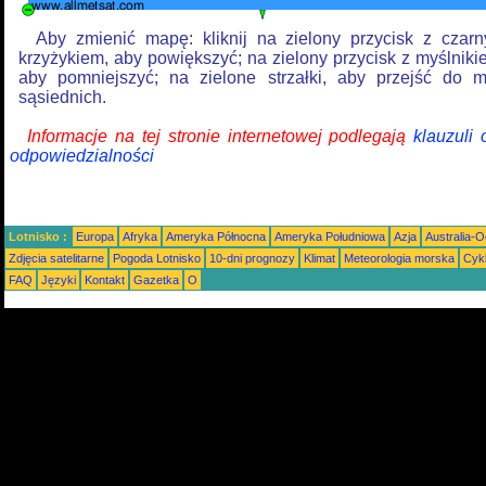
Aby zmienić mapę: kliknij na zielony przycisk z czar
krzyżykiem, aby powiększyć; na zielony przycisk z myślniki
aby pomniejszyć; na zielone strzałki, aby przejść do 
sąsiednich.
Informacje na tej stronie internetowej podlegają
klauzuli
odpowiedzialności
Lotnisko :
Europa
Afryka
Ameryka Północna
Ameryka Południowa
Azja
Australia-
Zdjęcia satelitarne
Pogoda Lotnisko
10-dni prognozy
Klimat
Meteorologia morska
Cyk
FAQ
Języki
Kontakt
Gazetka
O