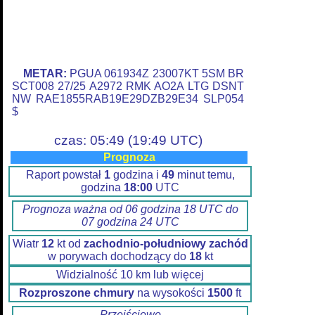
METAR:
PGUA 061934Z 23007KT 5SM BR
SCT008 27/25 A2972 RMK AO2A LTG DSNT
NW RAE1855RAB19E29DZB29E34 SLP054
$
czas: 05:49 (19:49 UTC)
Prognoza
Raport powstał
1
godzina i
49
minut temu,
godzina
18:00
UTC
Prognoza ważna od 06 godzina 18 UTC do
07 godzina 24 UTC
Wiatr
12
kt od
zachodnio-południowy zachód
w porywach dochodzący do
18
kt
Widzialność 10 km lub więcej
Rozproszone chmury
na wysokości
1500
ft
Przejściowo