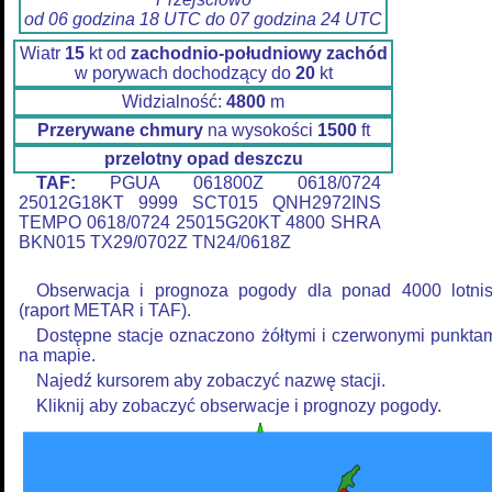
od 06 godzina 18 UTC do 07 godzina 24 UTC
Wiatr
15
kt od
zachodnio-południowy zachód
w porywach dochodzący do
20
kt
Widzialność:
4800
m
Przerywane chmury
na wysokości
1500
ft
przelotny opad deszczu
TAF:
PGUA 061800Z 0618/0724
25012G18KT 9999 SCT015 QNH2972INS
TEMPO 0618/0724 25015G20KT 4800 SHRA
BKN015 TX29/0702Z TN24/0618Z
Obserwacja i prognoza pogody dla ponad 4000 lotni
(raport METAR i TAF).
Dostępne stacje oznaczono żółtymi i czerwonymi punkta
na mapie.
Najedź kursorem aby zobaczyć nazwę stacji.
Kliknij aby zobaczyć obserwacje i prognozy pogody.