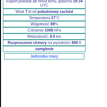
Raport powstał
15
minut temu, godzina
19:34
UTC
Wiatr
7
kt od
południowy zachód
Temperatura
27
°C
Wilgotność
89
%
Ciśnienie
1006
hPa
Widzialność:
8.0
km
Rozproszone chmury
na wysokości
800
ft
zamglenie
Jednostka miary