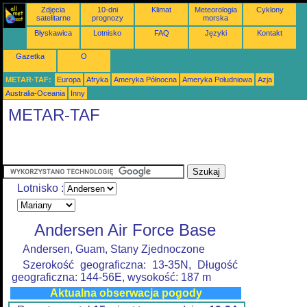
Zdjęcia
10-dni
Klimat
Meteorologia
Cyklony
satelitarne
prognozy
morska
Błyskawica
Lotnisko
FAQ
Języki
Kontakt
Gazetka
O
METAR-TAF:
Europa
Afryka
Ameryka Północna
Ameryka Południowa
Azja
Australia-Oceania
Inny
METAR-TAF
Lotnisko :
Andersen Air Force Base
Andersen, Guam, Stany Zjednoczone
Szerokość geograficzna: 13-35N, Długość
geograficzna: 144-56E, wysokość: 187 m
Aktualna obserwacja pogody