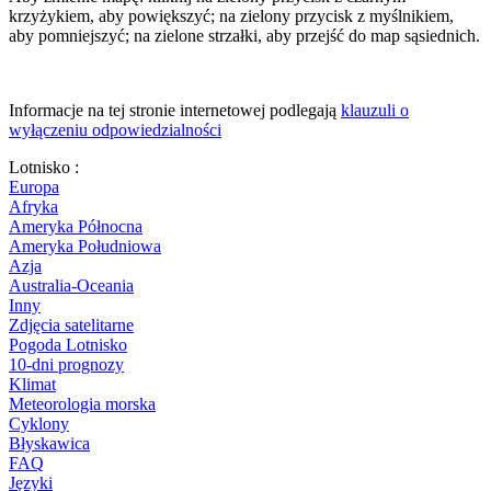
krzyżykiem, aby powiększyć; na zielony przycisk z myślnikiem,
aby pomniejszyć; na zielone strzałki, aby przejść do map sąsiednich.
Informacje na tej stronie internetowej podlegają
klauzuli o
wyłączeniu odpowiedzialności
Lotnisko :
Europa
Afryka
Ameryka Północna
Ameryka Południowa
Azja
Australia-Oceania
Inny
Zdjęcia satelitarne
Pogoda Lotnisko
10-dni prognozy
Klimat
Meteorologia morska
Cyklony
Błyskawica
FAQ
Języki