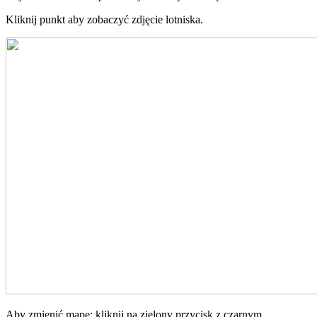
Kliknij punkt aby zobaczyć zdjęcie lotniska.
Aby zmienić mapę: kliknij na zielony przycisk z czarnym