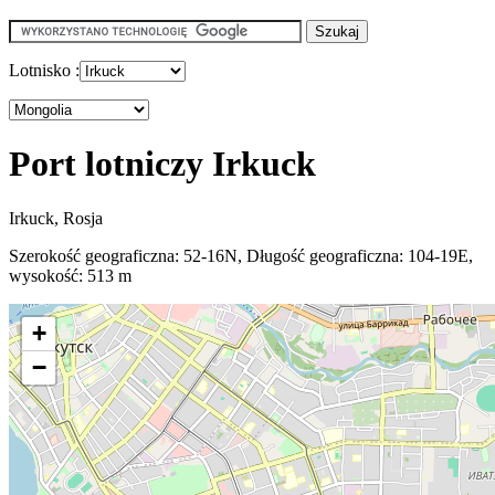
Lotnisko :
Port lotniczy Irkuck
Irkuck, Rosja
Szerokość geograficzna: 52-16N, Długość geograficzna: 104-19E,
wysokość: 513 m
+
−