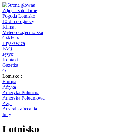
Zdjęcia satelitarne
Pogoda Lotnisko
10-dni prognozy
Klimat
Meteorologia morska
Cyklony
Błyskawica
FAQ
Języki
Kontakt
Gazetka
O
Lotnisko :
Europa
Afryka
Ameryka Północna
Ameryka Południowa
Azja
Australia-Oceania
Inny
Lotnisko