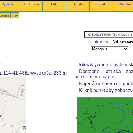
Cyklony
Błyskawica
FAQ
Języki
Kontakt
Gazetka
Oceania
Inny
Lotnisko :
y
Interaktywne mapy lotnisk
Dostępne lotniska za
a: 114-41-48E, wysokość: 233 m
punktami na mapie.
Najedź kursorem na punkt
Kliknij punkt aby zobaczyć