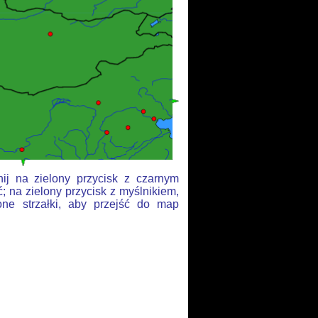
ij na zielony przycisk z czarnym
; na zielony przycisk z myślnikiem,
one strzałki, aby przejść do map