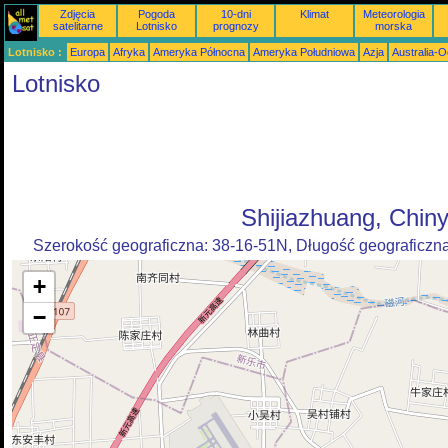
Zdjęcia
Pogoda
10-dni
Klimat
Meteorologia
satelitarne
Lotnisko
prognozy
morska
Lotnisko :
Europa
Afryka
Ameryka Północna
Ameryka Południowa
Azja
Australia-
Lotnisko
Shijiazhuang, Chin
Szerokość geograficzna: 38-16-51N, Długość geograficzn
+
−