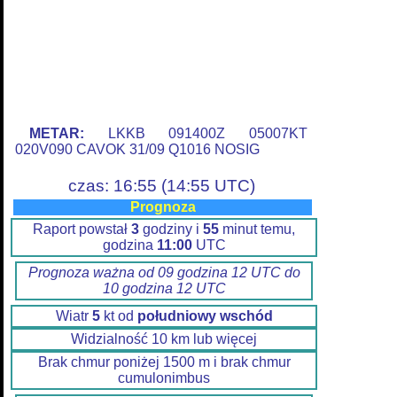
METAR:
LKKB 091400Z 05007KT
020V090 CAVOK 31/09 Q1016 NOSIG
czas: 16:55 (14:55 UTC)
Prognoza
Raport powstał
3
godziny i
55
minut temu,
godzina
11:00
UTC
Prognoza ważna od 09 godzina 12 UTC do
10 godzina 12 UTC
Wiatr
5
kt od
południowy wschód
Widzialność 10 km lub więcej
Brak chmur poniżej 1500 m i brak chmur
cumulonimbus