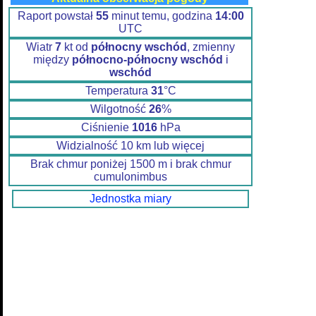
Raport powstał
55
minut temu, godzina
14:00
UTC
Wiatr
7
kt od
północny wschód
, zmienny
między
północno-północny wschód
i
wschód
Temperatura
31
°C
Wilgotność
26
%
Ciśnienie
1016
hPa
Widzialność 10 km lub więcej
Brak chmur poniżej 1500 m i brak chmur
cumulonimbus
Jednostka miary