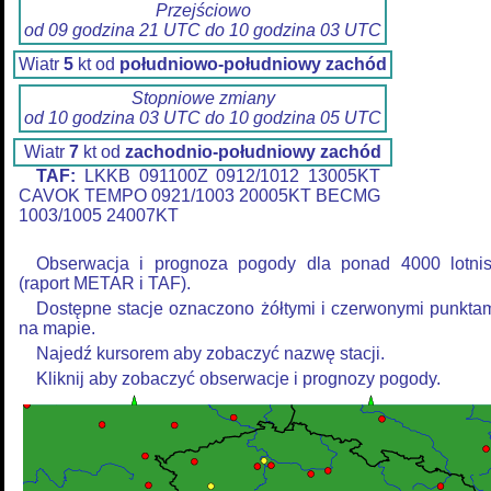
Przejściowo
od 09 godzina 21 UTC do 10 godzina 03 UTC
Wiatr
5
kt od
południowo-południowy zachód
Stopniowe zmiany
od 10 godzina 03 UTC do 10 godzina 05 UTC
Wiatr
7
kt od
zachodnio-południowy zachód
TAF:
LKKB 091100Z 0912/1012 13005KT
CAVOK TEMPO 0921/1003 20005KT BECMG
1003/1005 24007KT
Obserwacja i prognoza pogody dla ponad 4000 lotni
(raport METAR i TAF).
Dostępne stacje oznaczono żółtymi i czerwonymi punkta
na mapie.
Najedź kursorem aby zobaczyć nazwę stacji.
Kliknij aby zobaczyć obserwacje i prognozy pogody.