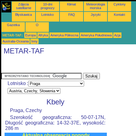
Zdjęcia
10-dni
Klimat
Meteorologia
Cyklony
satelitarne
prognozy
morska
Błyskawica
Lotnisko
FAQ
Języki
Kontakt
Gazetka
O
METAR-TAF:
Europa
Afryka
Ameryka Północna
Ameryka Południowa
Azja
Australia-Oceania
Inny
METAR-TAF
Lotnisko :
Kbely
Praga, Czechy
Szerokość geograficzna: 50-07-17N,
Długość geograficzna: 14-32-37E, wysokość:
286 m
Aktualna obserwacja pogody