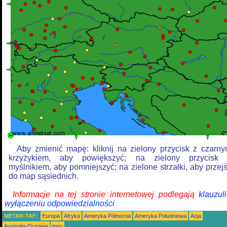
Aby zmienić mapę: kliknij na zielony przycisk z czarn
krzyżykiem, aby powiększyć; na zielony przycisk
myślnikiem, aby pomniejszyć; na zielone strzałki, aby przej
do map sąsiednich.
Informacje na tej stronie internetowej podlegają
klauzul
wyłączeniu odpowiedzialności
METAR-TAF:
Europa
Afryka
Ameryka Północna
Ameryka Południowa
Azja
Australia-Oceania
Inny