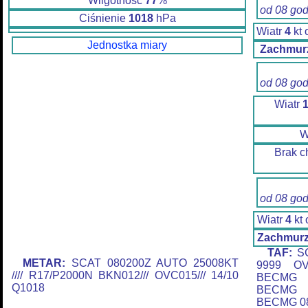
Wilgotność
77
%
od 08 go
Ciśnienie
1018
hPa
Wiatr
4
kt
Jednostka miary
Zachmurz
od 08 go
Wiatr
W
Brak c
od 08 go
Wiatr
4
kt
Zachmurz
TAF:
SC
METAR:
SCAT 080200Z AUTO 25008KT
9999 OV
//// R17/P2000N BKN012/// OVC015/// 14/10
BECMG 
Q1018
BECMG 
BECMG 08