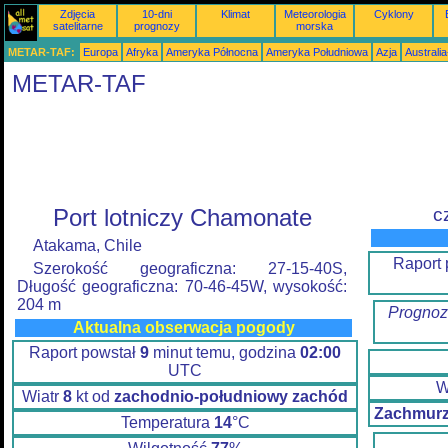
Zdjęcia
10-dni
Klimat
Meteorologia
Cyklony
satelitarne
prognozy
morska
METAR-TAF:
Europa
Afryka
Ameryka Północna
Ameryka Południowa
Azja
Australi
METAR-TAF
Port lotniczy Chamonate
c
Atakama, Chile
Raport
Szerokość geograficzna: 27-15-40S,
Długość geograficzna: 70-46-45W, wysokość:
204 m
Prognoz
Aktualna obserwacja pogody
Raport powstał
9
minut temu, godzina
02:00
UTC
W
Wiatr
8
kt od
zachodnio-południowy zachód
Zachmurz
Temperatura
14
°C