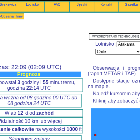
Błyskawica
Lotnisko
FAQ
Języki
Kontakt
Gazetka
a-Oceania
Inny
Lotnisko :
zas: 22:09 (02:09 UTC)
Obserwacja i prog
(raport METAR i TAF).
Prognoza
Dostępne stacje ozn
 powstał
3
godziny i
55
minut temu,
na mapie.
godzina
22:14
UTC
Najedź kursorem aby
a ważna od 08 godzina 00 UTC do
Kliknij aby zobaczyć
08 godzina 24 UTC
Wiatr
12
kt od
zachód
idzialność 10 km lub więcej
enie całkowite
na wysokości
1000
ft
Stopniowe zmiany