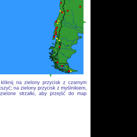
liknij na zielony przycisk z czarnym
szyć; na zielony przycisk z myślnikiem,
zielone strzałki, aby przejść do map