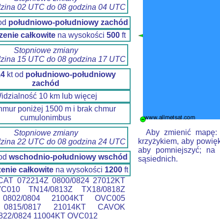
dzina 02 UTC do 08 godzina 04 UTC
 od
południowo-południowy zachód
enie całkowite
na wysokości
500
ft
Stopniowe zmiany
dzina 15 UTC do 08 godzina 17 UTC
14
kt od
południowo-południowy
zachód
idzialność 10 km lub więcej
hmur poniżej 1500 m i brak chmur
cumulonimbus
Aby zmienić mapę: k
Stopniowe zmiany
krzyżykiem, aby powięk
dzina 22 UTC do 08 godzina 24 UTC
aby pomniejszyć; na 
 od
wschodnio-południowy wschód
sąsiednich.
enie całkowite
na wysokości
1200
ft
AT 072214Z 0800/0824 27012KT
C010 TN14/0813Z TX18/0818Z
0802/0804 21004KT OVC005
0815/0817 21014KT CAVOK
22/0824 11004KT OVC012