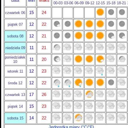
data
Min
Maks
00-03
03-06
06-09
09-12
12-15
15-18
18-21
15
24
czwartek 06
12
22
piątek 07
12
21
sobota 08
11
21
niedziela 09
poniedziałek
11
20
10
12
23
wtorek 11
12
22
środa 12
17
26
czwartek 13
15
23
piątek 14
14
22
sobota 15
Jednostka miary (°C/°F)