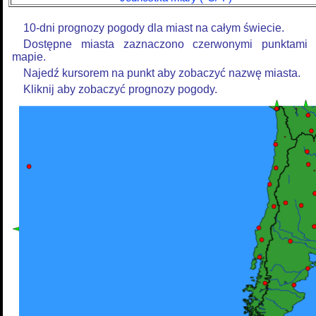
10-dni prognozy pogody dla miast na całym świecie.
Dostępne miasta zaznaczono czerwonymi punktami
mapie.
Najedź kursorem na punkt aby zobaczyć nazwę miasta.
Kliknij aby zobaczyć prognozy pogody.