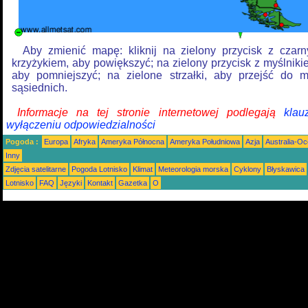
Aby zmienić mapę: kliknij na zielony przycisk z czar
krzyżykiem, aby powiększyć; na zielony przycisk z myślniki
aby pomniejszyć; na zielone strzałki, aby przejść do 
sąsiednich.
Informacje na tej stronie internetowej podlegają
klau
wyłączeniu odpowiedzialności
Pogoda :
Europa
Afryka
Ameryka Północna
Ameryka Południowa
Azja
Australia-Oc
Inny
Zdjęcia satelitarne
Pogoda Lotnisko
Klimat
Meteorologia morska
Cyklony
Błyskawica
Lotnisko
FAQ
Języki
Kontakt
Gazetka
O