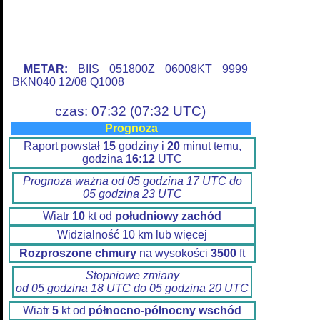
METAR:
BIIS 051800Z 06008KT 9999
BKN040 12/08 Q1008
czas: 07:32 (07:32 UTC)
Prognoza
Raport powstał
15
godziny i
20
minut temu,
godzina
16:12
UTC
Prognoza ważna od 05 godzina 17 UTC do
05 godzina 23 UTC
Wiatr
10
kt od
południowy zachód
Widzialność 10 km lub więcej
Rozproszone chmury
na wysokości
3500
ft
Stopniowe zmiany
od 05 godzina 18 UTC do 05 godzina 20 UTC
Wiatr
5
kt od
północno-północny wschód