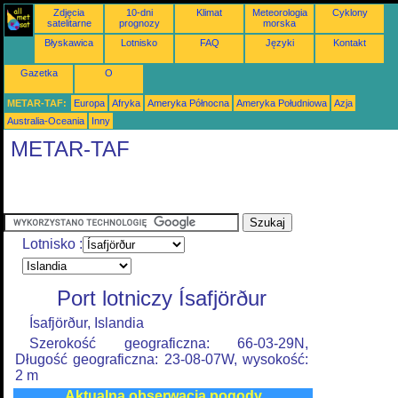
Zdjęcia
10-dni
Klimat
Meteorologia
Cyklony
satelitarne
prognozy
morska
Błyskawica
Lotnisko
FAQ
Języki
Kontakt
Gazetka
O
METAR-TAF:
Europa
Afryka
Ameryka Północna
Ameryka Południowa
Azja
Australia-Oceania
Inny
METAR-TAF
Lotnisko :
Port lotniczy Ísafjörður
Ísafjörður, Islandia
Szerokość geograficzna: 66-03-29N,
Długość geograficzna: 23-08-07W, wysokość:
2 m
Aktualna obserwacja pogody