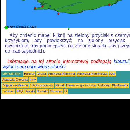
Aby zmienić mapę: kliknij na zielony przycisk z czarn
krzyżykiem, aby powiększyć; na zielony przycisk
myślnikiem, aby pomniejszyć; na zielone strzałki, aby przej
do map sąsiednich.
Informacje na tej stronie internetowej podlegają
klauzul
wyłączeniu odpowiedzialności
METAR-TAF:
Europa
Afryka
Ameryka Północna
Ameryka Południowa
Azja
Australia-Oceania
Inny
Zdjęcia satelitarne
10-dni prognozy
Klimat
Meteorologia morska
Cyklony
Błyskawica
Lotnisko
FAQ
Języki
Kontakt
Gazetka
O