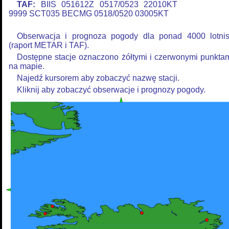
TAF:
BIIS 051612Z 0517/0523 22010KT
9999 SCT035 BECMG 0518/0520 03005KT
Obserwacja i prognoza pogody dla ponad 4000 lotni
(raport METAR i TAF).
Dostępne stacje oznaczono żółtymi i czerwonymi punkta
na mapie.
Najedź kursorem aby zobaczyć nazwę stacji.
Kliknij aby zobaczyć obserwacje i prognozy pogody.