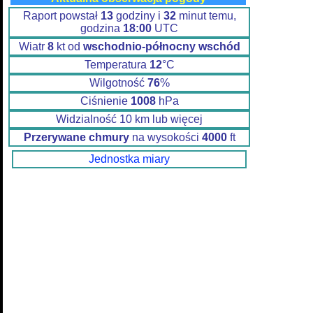
Raport powstał
13
godziny i
32
minut temu,
godzina
18:00
UTC
Wiatr
8
kt od
wschodnio-północny wschód
Temperatura
12
°C
Wilgotność
76
%
Ciśnienie
1008
hPa
Widzialność 10 km lub więcej
Przerywane chmury
na wysokości
4000
ft
Jednostka miary