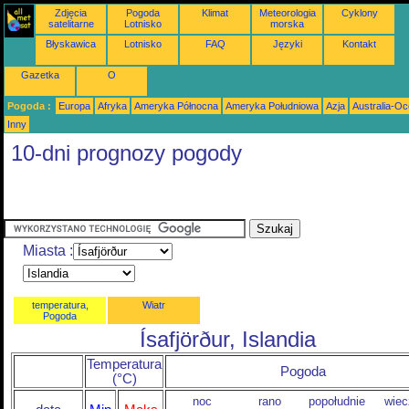
Zdjęcia
Pogoda
Klimat
Meteorologia
Cyklony
satelitarne
Lotnisko
morska
Błyskawica
Lotnisko
FAQ
Języki
Kontakt
Gazetka
O
Pogoda :
Europa
Afryka
Ameryka Północna
Ameryka Południowa
Azja
Australia-Oc
Inny
10-dni prognozy pogody
Miasta :
temperatura,
Wiatr
Pogoda
Ísafjörður, Islandia
Temperatura
Pogoda
(°C)
noc
rano
popołudnie
wiec