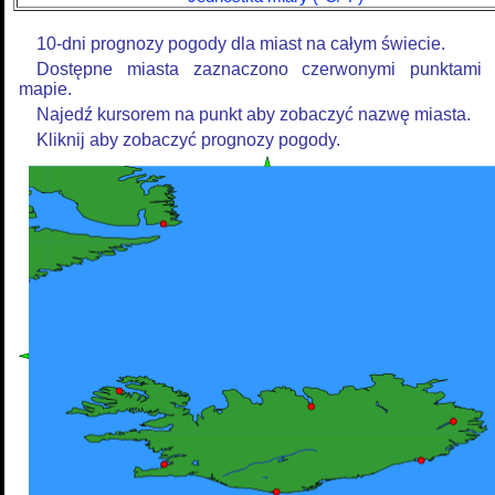
10-dni prognozy pogody dla miast na całym świecie.
Dostępne miasta zaznaczono czerwonymi punktami
mapie.
Najedź kursorem na punkt aby zobaczyć nazwę miasta.
Kliknij aby zobaczyć prognozy pogody.