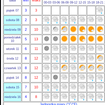
data
Min
Maks
00-03
03-06
06-09
09-12
12-15
15-18
18-21
3
3
piątek 07
2
3
sobota 08
2
10
niedziela 09
poniedziałek
5
13
10
6
11
wtorek 11
8
12
środa 12
8
12
czwartek 13
8
12
piątek 14
7
10
sobota 15
4
8
niedziela 16
Jednostka miary (°C/°F)