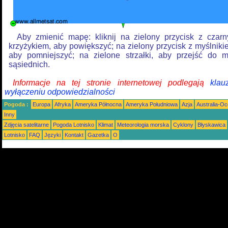
Aby zmienić mapę: kliknij na zielony przycisk z czar
krzyżykiem, aby powiększyć; na zielony przycisk z myślniki
aby pomniejszyć; na zielone strzałki, aby przejść do 
sąsiednich.
Informacje na tej stronie internetowej podlegają
klau
wyłączeniu odpowiedzialności
Pogoda :
Europa
Afryka
Ameryka Północna
Ameryka Południowa
Azja
Australia-Oc
Inny
Zdjęcia satelitarne
Pogoda Lotnisko
Klimat
Meteorologia morska
Cyklony
Błyskawica
Lotnisko
FAQ
Języki
Kontakt
Gazetka
O