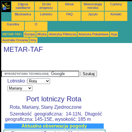
Zdjęcia
10-dni
Klimat
Meteorologia
Cyklony
satelitarne
prognozy
morska
Błyskawica
Lotnisko
FAQ
Języki
Kontakt
Gazetka
O
METAR-TAF:
Europa
Afryka
Ameryka Północna
Ameryka Południowa
Azja
Australia-Oceania
Inny
METAR-TAF
Lotnisko :
Port lotniczy Rota
Rota, Mariany, Stany Zjednoczone
Szerokość geograficzna: 14-11N, Długość
geograficzna: 145-15E, wysokość: 185 m
Aktualna obserwacja pogody