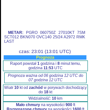
METAR:
PGRO 060750Z 27010KT 7SM
SCT012 BKN070 OVC140 25/24 A2972 RMK
LAST
czas: 23:01 (13:01 UTC)
Prognoza
Raport powstał
1
godzina i
8
minut temu,
godzina
11:53
UTC
Prognoza ważna od 06 godzina 12 UTC do
07 godzina 12 UTC
Wiatr
10
kt od
zachód
w porywach dochodzący
do
18
kt
Widzialność:
10
km
Mało chmury
na wysokości
900
ft
Rozproszone chmury
na wysokości
1600
ft