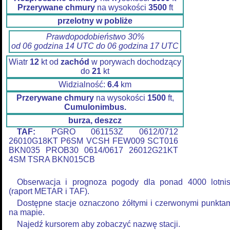
Przerywane chmury
na wysokości
3500
ft
przelotny w pobliże
Prawdopodobieństwo 30%
od 06 godzina 14 UTC do 06 godzina 17 UTC
Wiatr
12
kt od
zachód
w porywach dochodzący
do
21
kt
Widzialność:
6.4
km
Przerywane chmury
na wysokości
1500
ft,
Cumulonimbus.
burza, deszcz
TAF:
PGRO 061153Z 0612/0712
26010G18KT P6SM VCSH FEW009 SCT016
BKN035 PROB30 0614/0617 26012G21KT
4SM TSRA BKN015CB
Obserwacja i prognoza pogody dla ponad 4000 lotni
(raport METAR i TAF).
Dostępne stacje oznaczono żółtymi i czerwonymi punkta
na mapie.
Najedź kursorem aby zobaczyć nazwę stacji.