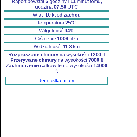
Raport powstał
5
godziny i
11
minut temu,
godzina
07:50
UTC
Wiatr
10
kt od
zachód
Temperatura
25
°C
Wilgotność
94
%
Ciśnienie
1006
hPa
Widzialność:
11.3
km
Rozproszone chmury
na wysokości
1200
ft
Przerywane chmury
na wysokości
7000
ft
Zachmurzenie całkowite
na wysokości
14000
ft
Jednostka miary