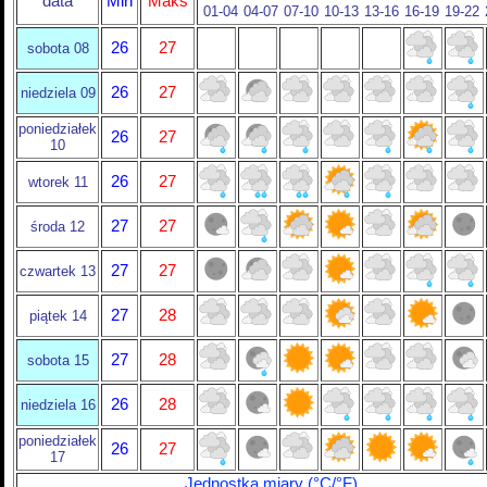
data
Min
Maks
01-04
04-07
07-10
10-13
13-16
16-19
19-22
26
27
sobota 08
26
27
niedziela 09
poniedziałek
26
27
10
26
27
wtorek 11
27
27
środa 12
27
27
czwartek 13
27
28
piątek 14
27
28
sobota 15
26
28
niedziela 16
poniedziałek
26
27
17
Jednostka miary (°C/°F)