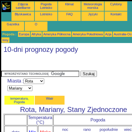
Zdjęcia
Pogoda
Klimat
Meteorologia
Cyklony
satelitarne
Lotnisko
morska
Błyskawica
Lotnisko
FAQ
Języki
Kontakt
Gazetka
O
Pogoda :
Europa
Afryka
Ameryka Północna
Ameryka Południowa
Azja
Australia-Oc
Inny
10-dni prognozy pogody
Miasta :
temperatura,
Wiatr
Pogoda
Rota, Mariany, Stany Zjednoczone
Temperatura
Pogoda
(°C)
noc
rano
popołudnie
wiec