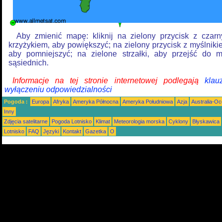
Aby zmienić mapę: kliknij na zielony przycisk z czar
krzyżykiem, aby powiększyć; na zielony przycisk z myślniki
aby pomniejszyć; na zielone strzałki, aby przejść do 
sąsiednich.
Informacje na tej stronie internetowej podlegają
klau
wyłączeniu odpowiedzialności
Pogoda :
Europa
Afryka
Ameryka Północna
Ameryka Południowa
Azja
Australia-Oc
Inny
Zdjęcia satelitarne
Pogoda Lotnisko
Klimat
Meteorologia morska
Cyklony
Błyskawica
Lotnisko
FAQ
Języki
Kontakt
Gazetka
O