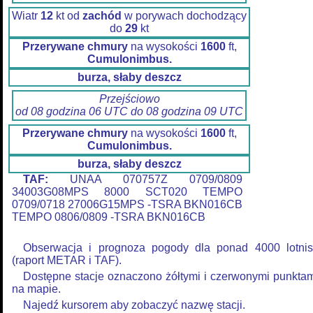
Wiatr
12
kt od
zachód
w porywach dochodzący
do
29
kt
Przerywane chmury
na wysokości
1600
ft,
Cumulonimbus.
burza, słaby deszcz
Przejściowo
od 08 godzina 06 UTC do 08 godzina 09 UTC
Przerywane chmury
na wysokości
1600
ft,
Cumulonimbus.
burza, słaby deszcz
TAF:
UNAA 070757Z 0709/0809
34003G08MPS 8000 SCT020 TEMPO
0709/0718 27006G15MPS -TSRA BKN016CB
TEMPO 0806/0809 -TSRA BKN016CB
Obserwacja i prognoza pogody dla ponad 4000 lotnis
(raport METAR i TAF).
Dostępne stacje oznaczono żółtymi i czerwonymi punkta
na mapie.
Najedź kursorem aby zobaczyć nazwę stacji.