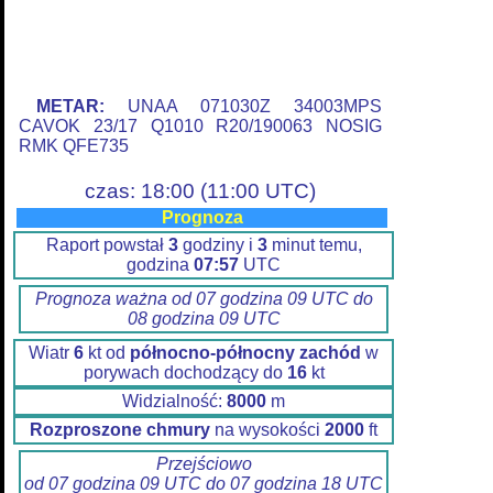
METAR:
UNAA 071030Z 34003MPS
CAVOK 23/17 Q1010 R20/190063 NOSIG
RMK QFE735
czas: 18:00 (11:00 UTC)
Prognoza
Raport powstał
3
godziny i
3
minut temu,
godzina
07:57
UTC
Prognoza ważna od 07 godzina 09 UTC do
08 godzina 09 UTC
Wiatr
6
kt od
północno-północny zachód
w
porywach dochodzący do
16
kt
Widzialność:
8000
m
Rozproszone chmury
na wysokości
2000
ft
Przejściowo
od 07 godzina 09 UTC do 07 godzina 18 UTC