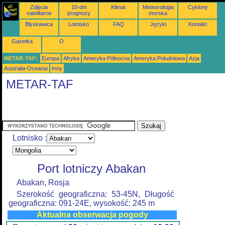
Zdjęcia
10-dni
Klimat
Meteorologia
Cyklony
satelitarne
prognozy
morska
Błyskawica
Lotnisko
FAQ
Języki
Kontakt
Gazetka
O
METAR-TAF:
Europa
Afryka
Ameryka Północna
Ameryka Południowa
Azja
Australia-Oceania
Inny
METAR-TAF
Lotnisko :
Port lotniczy Abakan
Abakan, Rosja
Szerokość geograficzna: 53-45N, Długość
geograficzna: 091-24E, wysokość: 245 m
Aktualna obserwacja pogody