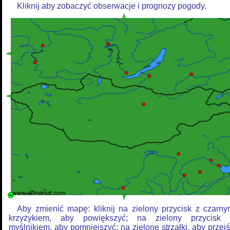
Kliknij aby zobaczyć obserwacje i prognozy pogody.
Aby zmienić mapę: kliknij na zielony przycisk z czarn
krzyżykiem, aby powiększyć; na zielony przycisk 
myślnikiem, aby pomniejszyć; na zielone strzałki, aby przej