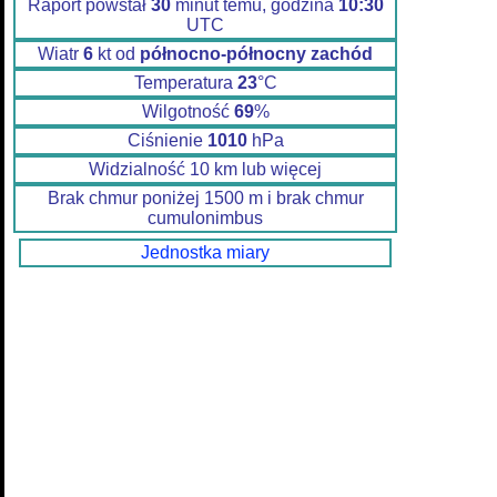
Raport powstał
30
minut temu, godzina
10:30
UTC
Wiatr
6
kt od
północno-północny zachód
Temperatura
23
°C
Wilgotność
69
%
Ciśnienie
1010
hPa
Widzialność 10 km lub więcej
Brak chmur poniżej 1500 m i brak chmur
cumulonimbus
Jednostka miary