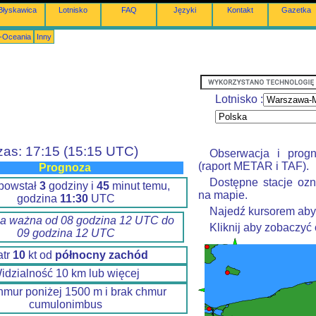
Błyskawica
Lotnisko
FAQ
Języki
Kontakt
Gazetka
a-Oceania
Inny
Lotnisko :
zas: 17:15 (15:15 UTC)
Obserwacja i prog
(raport METAR i TAF).
Prognoza
Dostępne stacje ozn
 powstał
3
godziny i
45
minut temu,
na mapie.
godzina
11:30
UTC
Najedź kursorem aby
a ważna od 08 godzina 12 UTC do
Kliknij aby zobaczyć
09 godzina 12 UTC
atr
10
kt od
północny zachód
idzialność 10 km lub więcej
hmur poniżej 1500 m i brak chmur
cumulonimbus