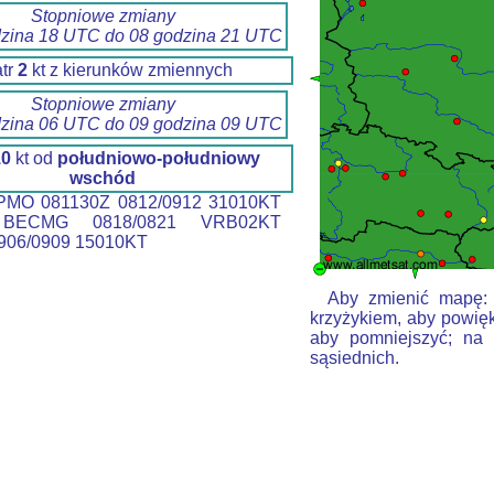
Stopniowe zmiany
dzina 18 UTC do 08 godzina 21 UTC
tr
2
kt z kierunków zmiennych
Stopniowe zmiany
dzina 06 UTC do 09 godzina 09 UTC
10
kt od
południowo-południowy
wschód
MO 081130Z 0812/0912 31010KT
BECMG 0818/0821 VRB02KT
06/0909 15010KT
Aby zmienić mapę: k
krzyżykiem, aby powięk
aby pomniejszyć; na 
sąsiednich.