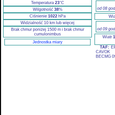
Temperatura
23
°C
od 08 go
Wilgotność
38
%
Ciśnienie
1022
hPa
Wia
Widzialność 10 km lub więcej
od 09 go
Brak chmur poniżej 1500 m i brak chmur
cumulonimbus
Wiatr
Jednostka miary
TAF:
EP
CAVOK 
BECMG 09