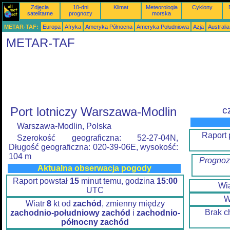
Zdjęcia
10-dni
Klimat
Meteorologia
Cyklony
satelitarne
prognozy
morska
METAR-TAF:
Europa
Afryka
Ameryka Północna
Ameryka Południowa
Azja
Australi
METAR-TAF
Port lotniczy Warszawa-Modlin
c
Warszawa-Modlin, Polska
Raport
Szerokość geograficzna: 52-27-04N,
Długość geograficzna: 020-39-06E, wysokość:
104 m
Prognoz
Aktualna obserwacja pogody
Raport powstał
15
minut temu, godzina
15:00
Wi
UTC
W
Wiatr
8
kt od
zachód
, zmienny między
Brak c
zachodnio-południowy zachód
i
zachodnio-
północny zachód