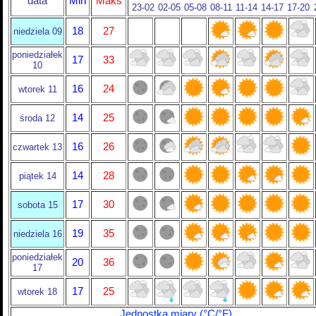
data
Min
Maks
23-02
02-05
05-08
08-11
11-14
14-17
17-20
18
27
niedziela 09
poniedziałek
17
33
10
16
24
wtorek 11
14
25
środa 12
16
26
czwartek 13
14
28
piątek 14
17
30
sobota 15
19
35
niedziela 16
poniedziałek
20
36
17
17
25
wtorek 18
Jednostka miary (°C/°F)