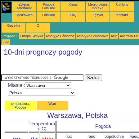
Zdjęcia
Pogoda
Klimat
Meteorologia
Cyklony
satelitarne
Lotnisko
morska
Błyskawica
Lotnisko
FAQ
Języki
Kontakt
Gazetka
O
Pogoda :
Europa
Afryka
Ameryka Północna
Ameryka Południowa
Azja
Australia-Oc
Inny
10-dni prognozy pogody
Miasta :
temperatura,
Wiatr
Pogoda
Warszawa, Polska
Temperatura
Pogoda
(°C)
noc
rano
popołudnie
wiec