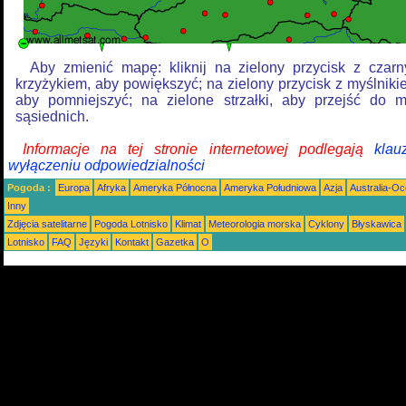
Aby zmienić mapę: kliknij na zielony przycisk z czar
krzyżykiem, aby powiększyć; na zielony przycisk z myślniki
aby pomniejszyć; na zielone strzałki, aby przejść do 
sąsiednich.
Informacje na tej stronie internetowej podlegają
klau
wyłączeniu odpowiedzialności
Pogoda :
Europa
Afryka
Ameryka Północna
Ameryka Południowa
Azja
Australia-Oc
Inny
Zdjęcia satelitarne
Pogoda Lotnisko
Klimat
Meteorologia morska
Cyklony
Błyskawica
Lotnisko
FAQ
Języki
Kontakt
Gazetka
O