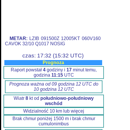
METAR:
LZIB 091500Z 12005KT 060V160
CAVOK 32/10 Q1017 NOSIG
czas: 17:32 (15:32 UTC)
Prognoza
Raport powstał
4
godziny i
17
minut temu,
godzina
11:15
UTC
Prognoza ważna od 09 godzina 12 UTC do
10 godzina 12 UTC
Wiatr
8
kt od
południowo-południowy
wschód
Widzialność 10 km lub więcej
Brak chmur poniżej 1500 m i brak chmur
cumulonimbus