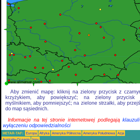
Aby zmienić mapę: kliknij na zielony przycisk z czarn
krzyżykiem, aby powiększyć; na zielony przycisk
myślnikiem, aby pomniejszyć; na zielone strzałki, aby przej
do map sąsiednich.
Informacje na tej stronie internetowej podlegają
klauzul
wyłączeniu odpowiedzialności
METAR-TAF:
Europa
Afryka
Ameryka Północna
Ameryka Południowa
Azja
Australia-Oceania
Inny