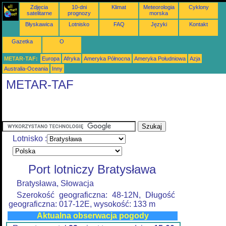
Zdjęcia
10-dni
Klimat
Meteorologia
Cyklony
satelitarne
prognozy
morska
Błyskawica
Lotnisko
FAQ
Języki
Kontakt
Gazetka
O
METAR-TAF:
Europa
Afryka
Ameryka Północna
Ameryka Południowa
Azja
Australia-Oceania
Inny
METAR-TAF
Lotnisko :
Port lotniczy Bratysława
Bratysława, Słowacja
Szerokość geograficzna: 48-12N, Długość
geograficzna: 017-12E, wysokość: 133 m
Aktualna obserwacja pogody