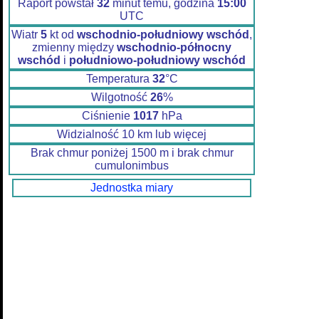
Raport powstał
32
minut temu, godzina
15:00
UTC
Wiatr
5
kt od
wschodnio-południowy wschód
,
zmienny między
wschodnio-północny
wschód
i
południowo-południowy wschód
Temperatura
32
°C
Wilgotność
26
%
Ciśnienie
1017
hPa
Widzialność 10 km lub więcej
Brak chmur poniżej 1500 m i brak chmur
cumulonimbus
Jednostka miary