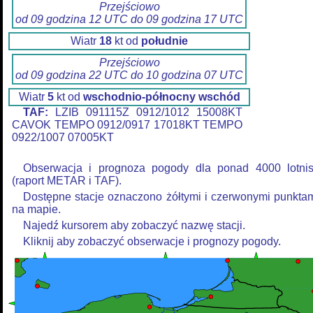
Przejściowo
od 09 godzina 12 UTC do 09 godzina 17 UTC
Wiatr
18
kt od
południe
Przejściowo
od 09 godzina 22 UTC do 10 godzina 07 UTC
Wiatr
5
kt od
wschodnio-północny wschód
TAF:
LZIB 091115Z 0912/1012 15008KT
CAVOK TEMPO 0912/0917 17018KT TEMPO
0922/1007 07005KT
Obserwacja i prognoza pogody dla ponad 4000 lotni
(raport METAR i TAF).
Dostępne stacje oznaczono żółtymi i czerwonymi punkta
na mapie.
Najedź kursorem aby zobaczyć nazwę stacji.
Kliknij aby zobaczyć obserwacje i prognozy pogody.