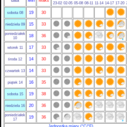
data
Min
Maks
23-02
02-05
05-08
08-11
11-14
14-17
17-20
19
30
sobota 08
15
33
niedziela 09
poniedziałek
18
36
10
17
33
wtorek 11
14
30
środa 12
14
33
czwartek 13
16
35
piątek 14
19
38
sobota 15
20
36
niedziela 16
poniedziałek
19
36
17
Jednostka miary (°C/°F)