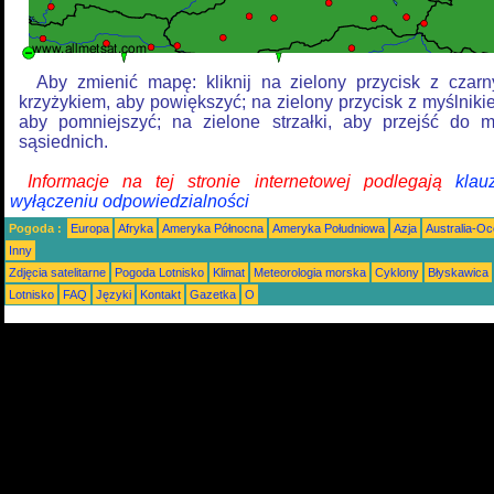
Aby zmienić mapę: kliknij na zielony przycisk z czar
krzyżykiem, aby powiększyć; na zielony przycisk z myślniki
aby pomniejszyć; na zielone strzałki, aby przejść do 
sąsiednich.
Informacje na tej stronie internetowej podlegają
klau
wyłączeniu odpowiedzialności
Pogoda :
Europa
Afryka
Ameryka Północna
Ameryka Południowa
Azja
Australia-Oc
Inny
Zdjęcia satelitarne
Pogoda Lotnisko
Klimat
Meteorologia morska
Cyklony
Błyskawica
Lotnisko
FAQ
Języki
Kontakt
Gazetka
O