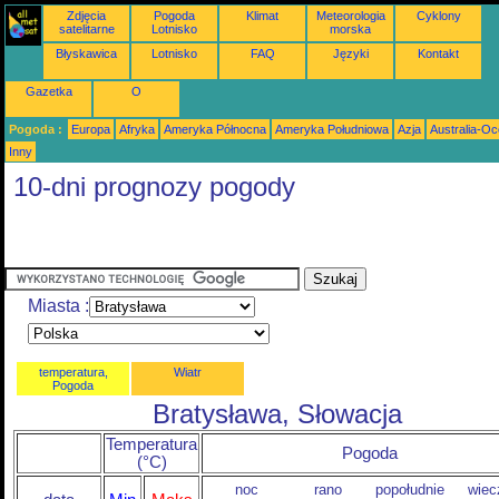
Zdjęcia
Pogoda
Klimat
Meteorologia
Cyklony
satelitarne
Lotnisko
morska
Błyskawica
Lotnisko
FAQ
Języki
Kontakt
Gazetka
O
Pogoda :
Europa
Afryka
Ameryka Północna
Ameryka Południowa
Azja
Australia-Oc
Inny
10-dni prognozy pogody
Miasta :
temperatura,
Wiatr
Pogoda
Bratysława, Słowacja
Temperatura
Pogoda
(°C)
noc
rano
popołudnie
wiec