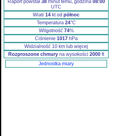
Raport powstał
38
minut temu, godzina
08:00
UTC
Wiatr
14
kt od
północ
Temperatura
24
°C
Wilgotność
74
%
Ciśnienie
1017
hPa
Widzialność 10 km lub więcej
Rozproszone chmury
na wysokości
2000
ft
Jednostka miary