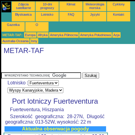
Zdjęcia
10-dni
Klimat
Meteorologia
Cyklony
satelitarne
prognozy
morska
Błyskawica
Lotnisko
FAQ
Języki
Kontakt
Gazetka
O
METAR-TAF:
Europa
Afryka
Ameryka Północna
Ameryka Południowa
Azja
Australia-Oceania
Inny
METAR-TAF
Lotnisko :
Port lotniczy Fuerteventura
Fuerteventura, Hiszpania
Szerokość geograficzna: 28-27N, Długość
geograficzna: 013-52W, wysokość: 22 m
Aktualna obserwacja pogody