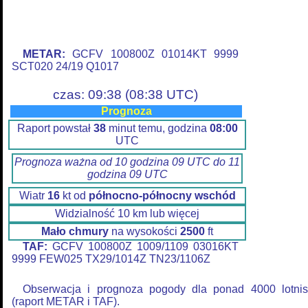
METAR:
GCFV 100800Z 01014KT 9999
SCT020 24/19 Q1017
czas: 09:38 (08:38 UTC)
Prognoza
Raport powstał
38
minut temu, godzina
08:00
UTC
Prognoza ważna od 10 godzina 09 UTC do 11
godzina 09 UTC
Wiatr
16
kt od
północno-północny wschód
Widzialność 10 km lub więcej
Mało chmury
na wysokości
2500
ft
TAF:
GCFV 100800Z 1009/1109 03016KT
9999 FEW025 TX29/1014Z TN23/1106Z
Obserwacja i prognoza pogody dla ponad 4000 lotnis
(raport METAR i TAF).