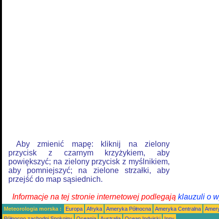
Aby zmienić mapę: kliknij na zielony
przycisk z czarnym krzyżykiem, aby
powiększyć; na zielony przycisk z myślnikiem,
aby pomniejszyć; na zielone strzałki, aby
przejść do map sąsiednich.
Informacje na tej stronie internetowej podlegają
klauzuli o 
Meteorologia morska :
Europa
Afryka
Ameryka Północna
Ameryka Centralna
Amery
Północno zachodni Spokojny
Oceania
Australia
Ocean Indyjski
Inny