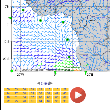
066
00
03
06
09
12
15
18
21
24
27
30
33
36
39
42
45
48
51
54
57
60
63
66
69
72
75
78
81
84
87
90
93