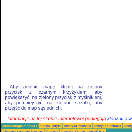
Aby zmienić mapę: kliknij na zielony
przycisk z czarnym krzyżykiem, aby
powiększyć; na zielony przycisk z myślnikiem,
aby pomniejszyć; na zielone strzałki, aby
przejść do map sąsiednich.
Informacje na tej stronie internetowej podlegają
klauzuli o 
Meteorologia morska :
Europa
Afryka
Ameryka Północna
Ameryka Centralna
Amery
Północno zachodni Spokojny
Oceania
Australia
Ocean Indyjski
Inny