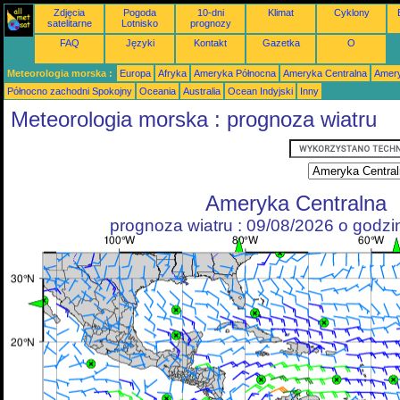
Zdjęcia
Pogoda
10-dni
Klimat
Cyklony
satelitarne
Lotnisko
prognozy
FAQ
Języki
Kontakt
Gazetka
O
Meteorologia morska :
Europa
Afryka
Ameryka Północna
Ameryka Centralna
Amery
Północno zachodni Spokojny
Oceania
Australia
Ocean Indyjski
Inny
Meteorologia morska : prognoza wiatru
Ameryka Centralna
prognoza wiatru : 09/08/2026 o godz