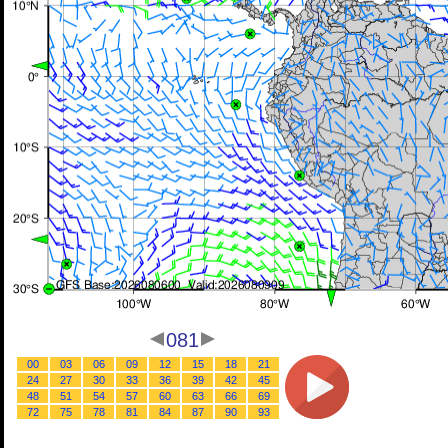
081
00
03
06
09
12
15
18
21
24
27
30
33
36
39
42
45
48
51
54
57
60
63
66
69
72
75
78
81
84
87
90
93