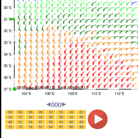
000
00
03
06
09
12
15
18
21
24
27
30
33
36
39
42
45
48
51
54
57
60
63
66
69
72
75
78
81
84
87
90
93