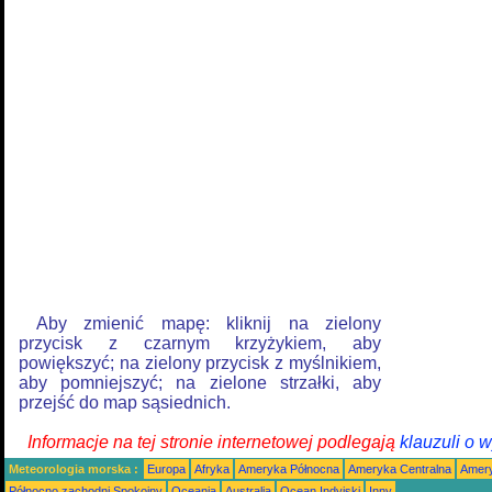
Aby zmienić mapę: kliknij na zielony
przycisk z czarnym krzyżykiem, aby
powiększyć; na zielony przycisk z myślnikiem,
aby pomniejszyć; na zielone strzałki, aby
przejść do map sąsiednich.
Informacje na tej stronie internetowej podlegają
klauzuli o 
Meteorologia morska :
Europa
Afryka
Ameryka Północna
Ameryka Centralna
Amery
Północno zachodni Spokojny
Oceania
Australia
Ocean Indyjski
Inny