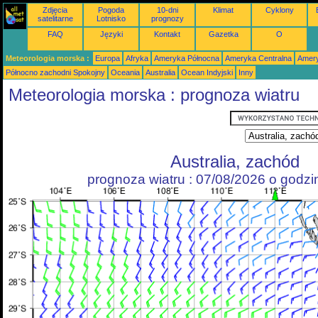
Zdjęcia
Pogoda
10-dni
Klimat
Cyklony
satelitarne
Lotnisko
prognozy
FAQ
Języki
Kontakt
Gazetka
O
Meteorologia morska :
Europa
Afryka
Ameryka Północna
Ameryka Centralna
Amery
Północno zachodni Spokojny
Oceania
Australia
Ocean Indyjski
Inny
Meteorologia morska : prognoza wiatru
Australia, zachód
prognoza wiatru : 07/08/2026 o godz