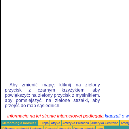
Aby zmienić mapę: kliknij na zielony
przycisk z czarnym krzyżykiem, aby
powiększyć; na zielony przycisk z myślnikiem,
aby pomniejszyć; na zielone strzałki, aby
przejść do map sąsiednich.
Informacje na tej stronie internetowej podlegają
klauzuli o 
Meteorologia morska :
Europa
Afryka
Ameryka Północna
Ameryka Centralna
Amery
Północno zachodni Spokojny
Oceania
Australia
Ocean Indyjski
Inny