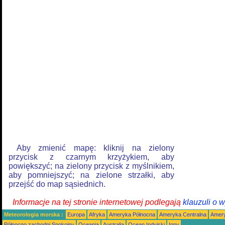
Aby zmienić mapę: kliknij na zielony
przycisk z czarnym krzyżykiem, aby
powiększyć; na zielony przycisk z myślnikiem,
aby pomniejszyć; na zielone strzałki, aby
przejść do map sąsiednich.
Informacje na tej stronie internetowej podlegają
klauzuli o 
Meteorologia morska :
Europa
Afryka
Ameryka Północna
Ameryka Centralna
Amery
Północno zachodni Spokojny
Oceania
Australia
Ocean Indyjski
Inny