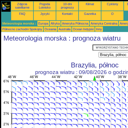
Zdjęcia
Pogoda
10-dni
Klimat
Cyklony
satelitarne
Lotnisko
prognozy
FAQ
Języki
Kontakt
Gazetka
O
Meteorologia morska :
Europa
Afryka
Ameryka Północna
Ameryka Centralna
Amery
Północno zachodni Spokojny
Oceania
Australia
Ocean Indyjski
Inny
Meteorologia morska : prognoza wiatru
Brazylia, północ
prognoza wiatru : 09/08/2026 o godz