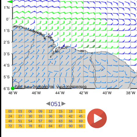
051
00
03
06
09
12
15
18
21
24
27
30
33
36
39
42
45
48
51
54
57
60
63
66
69
72
75
78
81
84
87
90
93