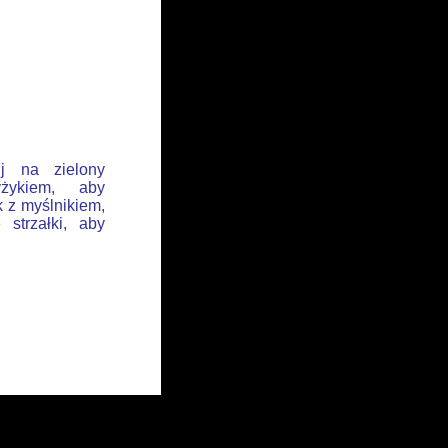
ij na zielony
żykiem, aby
k z myślnikiem,
 strzałki, aby