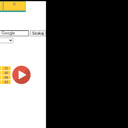
O
21
45
69
93