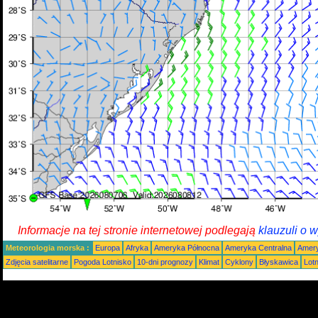
Informacje na tej stronie internetowej podlegają
klauzuli o 
Meteorologia morska :
Europa
Afryka
Ameryka Północna
Ameryka Centralna
Amery
Zdjęcia satelitarne
Pogoda Lotnisko
10-dni prognozy
Klimat
Cyklony
Błyskawica
Lot