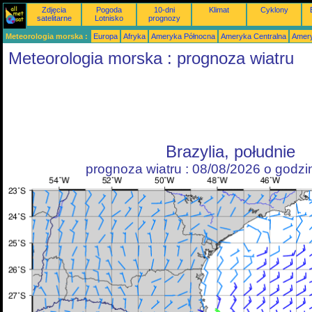
Zdjęcia
Pogoda
10-dni
Klimat
Cyklony
satelitarne
Lotnisko
prognozy
Meteorologia morska :
Europa
Afryka
Ameryka Północna
Ameryka Centralna
Amery
Meteorologia morska : prognoza wiatru
Brazylia, południe
prognoza wiatru : 08/08/2026 o godz