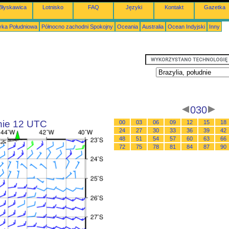
Błyskawica
Lotnisko
FAQ
Języki
Kontakt
Gazetka
ka Południowa
Północno zachodni Spokojny
Oceania
Australia
Ocean Indyjski
Inny
030
inie 12 UTC
00
03
06
09
12
15
18
24
27
30
33
36
39
42
48
51
54
57
60
63
66
72
75
78
81
84
87
90