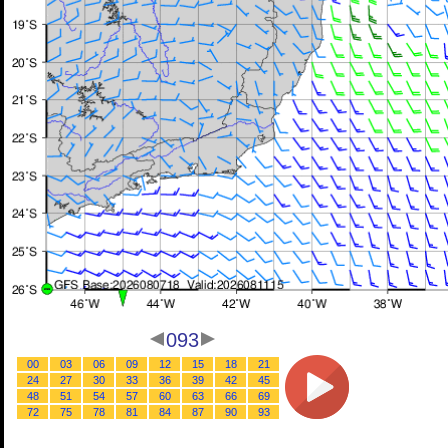
093
00
03
06
09
12
15
18
21
24
27
30
33
36
39
42
45
48
51
54
57
60
63
66
69
72
75
78
81
84
87
90
93