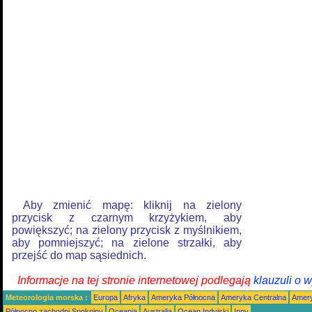
Aby zmienić mapę: kliknij na zielony
przycisk z czarnym krzyżykiem, aby
powiększyć; na zielony przycisk z myślnikiem,
aby pomniejszyć; na zielone strzałki, aby
przejść do map sąsiednich.
Informacje na tej stronie internetowej podlegają
klauzuli o 
Meteorologia morska :
Europa
Afryka
Ameryka Północna
Ameryka Centralna
Amery
Północno zachodni Spokojny
Oceania
Australia
Ocean Indyjski
Inny