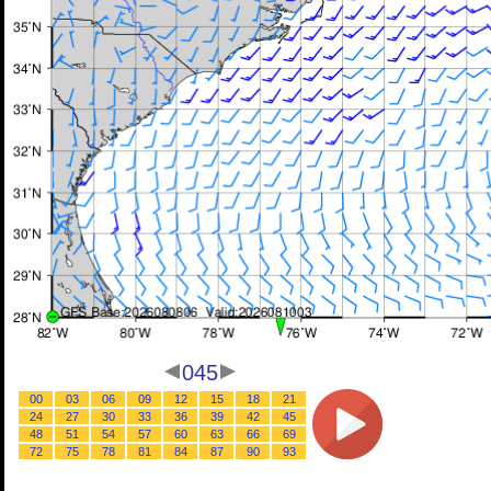
045
00
03
06
09
12
15
18
21
24
27
30
33
36
39
42
45
48
51
54
57
60
63
66
69
72
75
78
81
84
87
90
93