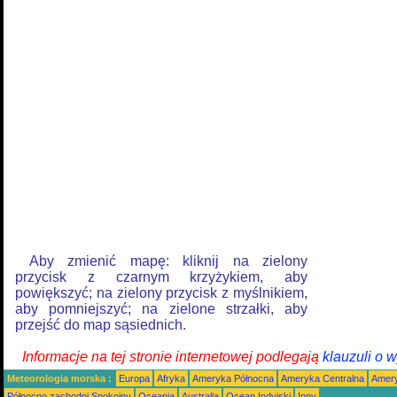
Aby zmienić mapę: kliknij na zielony
przycisk z czarnym krzyżykiem, aby
powiększyć; na zielony przycisk z myślnikiem,
aby pomniejszyć; na zielone strzałki, aby
przejść do map sąsiednich.
Informacje na tej stronie internetowej podlegają
klauzuli o 
Meteorologia morska :
Europa
Afryka
Ameryka Północna
Ameryka Centralna
Amery
Północno zachodni Spokojny
Oceania
Australia
Ocean Indyjski
Inny