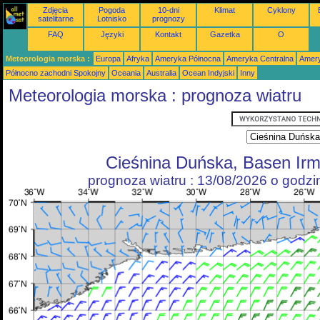
Zdjęcia
Pogoda
10-dni
Klimat
Cyklony
satelitarne
Lotnisko
prognozy
FAQ
Języki
Kontakt
Gazetka
O
Meteorologia morska :
Europa
Afryka
Ameryka Północna
Ameryka Centralna
Amery
Północno zachodni Spokojny
Oceania
Australia
Ocean Indyjski
Inny
Meteorologia morska : prognoza wiatru
Cieśnina Duńska, Basen Irm
prognoza wiatru : 13/08/2026 o godz