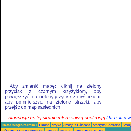
Aby zmienić mapę: kliknij na zielony
przycisk z czarnym krzyżykiem, aby
powiększyć; na zielony przycisk z myślnikiem,
aby pomniejszyć; na zielone strzałki, aby
przejść do map sąsiednich.
Informacje na tej stronie internetowej podlegają
klauzuli o 
Meteorologia morska :
Europa
Afryka
Ameryka Północna
Ameryka Centralna
Amery
Północno zachodni Spokojny
Oceania
Australia
Ocean Indyjski
Inny