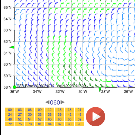
060
00
03
06
09
12
15
18
21
24
27
30
33
36
39
42
45
48
51
54
57
60
63
66
69
72
75
78
81
84
87
90
93