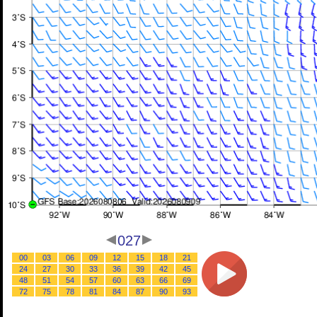
027
00
03
06
09
12
15
18
21
24
27
30
33
36
39
42
45
48
51
54
57
60
63
66
69
72
75
78
81
84
87
90
93