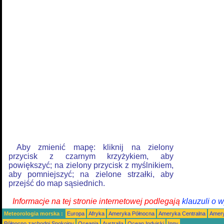
Aby zmienić mapę: kliknij na zielony
przycisk z czarnym krzyżykiem, aby
powiększyć; na zielony przycisk z myślnikiem,
aby pomniejszyć; na zielone strzałki, aby
przejść do map sąsiednich.
Informacje na tej stronie internetowej podlegają
klauzuli o 
Meteorologia morska :
Europa
Afryka
Ameryka Północna
Ameryka Centralna
Amery
Północno zachodni Spokojny
Oceania
Australia
Ocean Indyjski
Inny