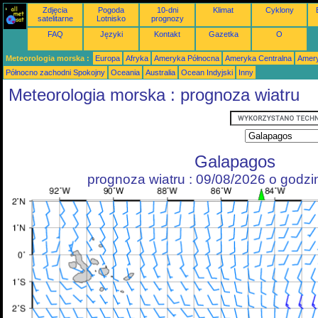
Zdjęcia
Pogoda
10-dni
Klimat
Cyklony
satelitarne
Lotnisko
prognozy
FAQ
Języki
Kontakt
Gazetka
O
Meteorologia morska :
Europa
Afryka
Ameryka Północna
Ameryka Centralna
Amery
Północno zachodni Spokojny
Oceania
Australia
Ocean Indyjski
Inny
Meteorologia morska : prognoza wiatru
Galapagos
prognoza wiatru : 09/08/2026 o godz