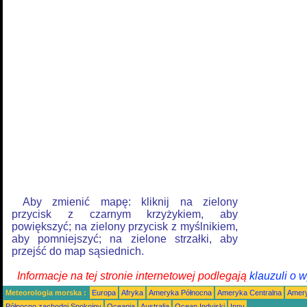
Aby zmienić mapę: kliknij na zielony
przycisk z czarnym krzyżykiem, aby
powiększyć; na zielony przycisk z myślnikiem,
aby pomniejszyć; na zielone strzałki, aby
przejść do map sąsiednich.
Informacje na tej stronie internetowej podlegają
klauzuli o 
Meteorologia morska :
Europa
Afryka
Ameryka Północna
Ameryka Centralna
Amery
Północno zachodni Spokojny
Oceania
Australia
Ocean Indyjski
Inny