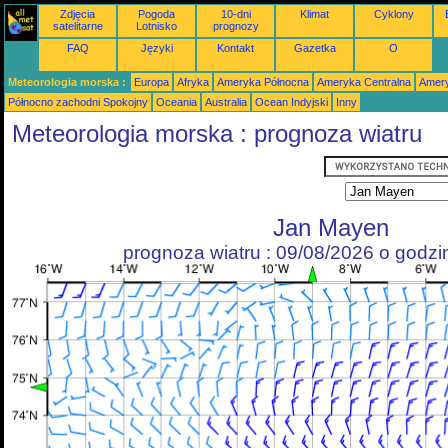
Zdjęcia
Pogoda
10-dni
Klimat
Cyklony
satelitarne
Lotnisko
prognozy
FAQ
Języki
Kontakt
Gazetka
O
Meteorologia morska :
Europa
Afryka
Ameryka Północna
Ameryka Centralna
Amery
Północno zachodni Spokojny
Oceania
Australia
Ocean Indyjski
Inny
Meteorologia morska : prognoza wiatru
Jan Mayen
prognoza wiatru : 09/08/2026 o godz