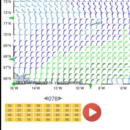
078
00
03
06
09
12
15
18
21
24
27
30
33
36
39
42
45
48
51
54
57
60
63
66
69
72
75
78
81
84
87
90
93