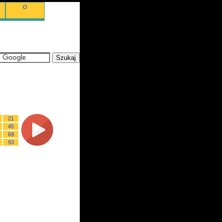
O
21
45
69
93