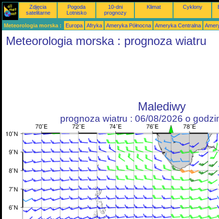
Zdjęcia
Pogoda
10-dni
Klimat
Cyklony
satelitarne
Lotnisko
prognozy
Meteorologia morska :
Europa
Afryka
Ameryka Północna
Ameryka Centralna
Amery
Meteorologia morska : prognoza wiatru
Malediwy
prognoza wiatru : 06/08/2026 o godz