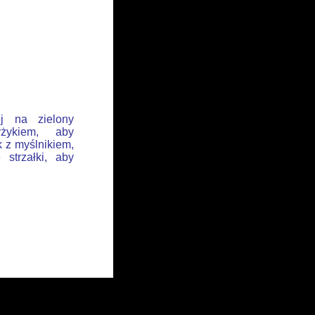
ij na zielony
żykiem, aby
k z myślnikiem,
 strzałki, aby