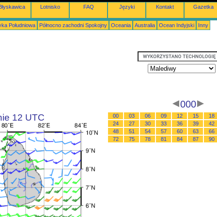
Błyskawica
Lotnisko
FAQ
Języki
Kontakt
Gazetka
ka Południowa
Północno zachodni Spokojny
Oceania
Australia
Ocean Indyjski
Inny
000
inie 12 UTC
00
03
06
09
12
15
18
24
27
30
33
36
39
42
48
51
54
57
60
63
66
72
75
78
81
84
87
90