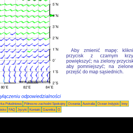
Aby zmienić mapę: klikn
przycisk z czarnym krzy
powiększyć; na zielony przycis
aby pomniejszyć; na zielone
przejść do map sąsiednich.
wyłączeniu odpowiedzialności
ka Południowa
Północno zachodni Spokojny
Oceania
Australia
Ocean Indyjski
Inny
nisko
FAQ
Języki
Kontakt
Gazetka
O