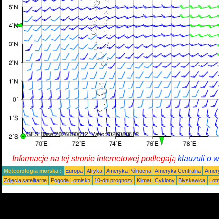
Informacje na tej stronie internetowej podlegają
klauzuli o 
Meteorologia morska :
Europa
Afryka
Ameryka Północna
Ameryka Centralna
Amery
Zdjęcia satelitarne
Pogoda Lotnisko
10-dni prognozy
Klimat
Cyklony
Błyskawica
Lot