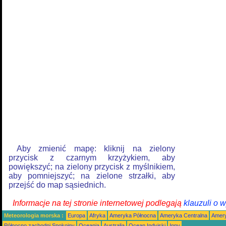
Aby zmienić mapę: kliknij na zielony
przycisk z czarnym krzyżykiem, aby
powiększyć; na zielony przycisk z myślnikiem,
aby pomniejszyć; na zielone strzałki, aby
przejść do map sąsiednich.
Informacje na tej stronie internetowej podlegają
klauzuli o 
Meteorologia morska :
Europa
Afryka
Ameryka Północna
Ameryka Centralna
Amery
Północno zachodni Spokojny
Oceania
Australia
Ocean Indyjski
Inny