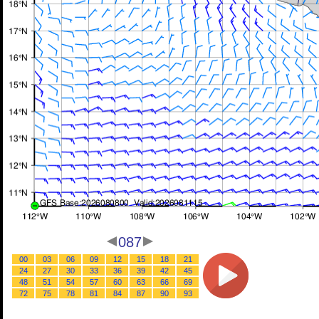
087
00
03
06
09
12
15
18
21
24
27
30
33
36
39
42
45
48
51
54
57
60
63
66
69
72
75
78
81
84
87
90
93