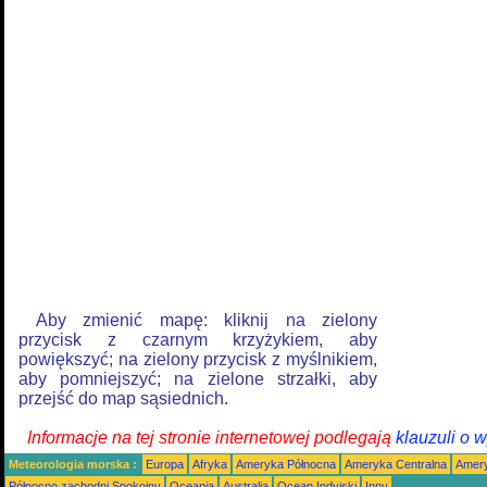
Aby zmienić mapę: kliknij na zielony
przycisk z czarnym krzyżykiem, aby
powiększyć; na zielony przycisk z myślnikiem,
aby pomniejszyć; na zielone strzałki, aby
przejść do map sąsiednich.
Informacje na tej stronie internetowej podlegają
klauzuli o 
Meteorologia morska :
Europa
Afryka
Ameryka Północna
Ameryka Centralna
Amery
Północno zachodni Spokojny
Oceania
Australia
Ocean Indyjski
Inny