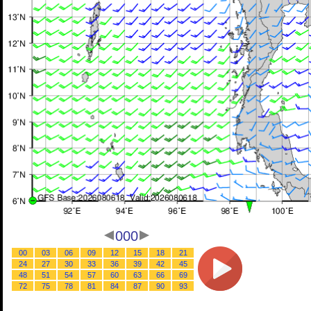
000
00
03
06
09
12
15
18
21
24
27
30
33
36
39
42
45
48
51
54
57
60
63
66
69
72
75
78
81
84
87
90
93