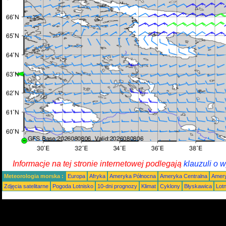
Informacje na tej stronie internetowej podlegają
klauzuli o 
Meteorologia morska :
Europa
Afryka
Ameryka Północna
Ameryka Centralna
Amery
Zdjęcia satelitarne
Pogoda Lotnisko
10-dni prognozy
Klimat
Cyklony
Błyskawica
Lot