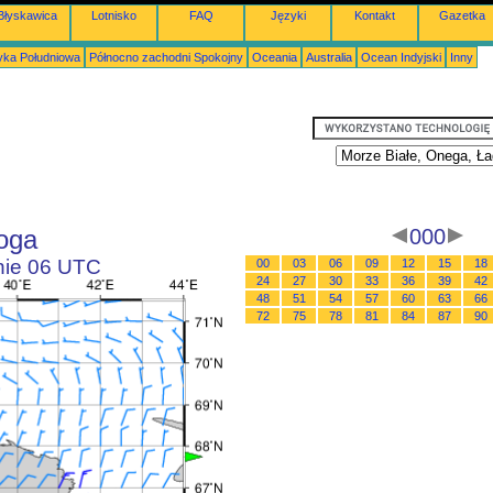
Błyskawica
Lotnisko
FAQ
Języki
Kontakt
Gazetka
ka Południowa
Północno zachodni Spokojny
Oceania
Australia
Ocean Indyjski
Inny
oga
000
inie 06 UTC
00
03
06
09
12
15
18
24
27
30
33
36
39
42
48
51
54
57
60
63
66
72
75
78
81
84
87
90