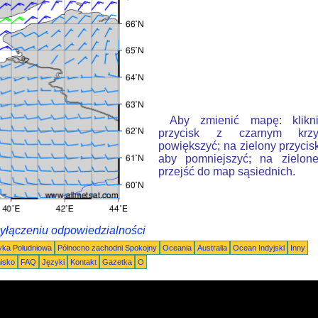
Aby zmienić mapę: klikn
przycisk z czarnym krzy
powiększyć; na zielony przycis
aby pomniejszyć; na zielone
przejść do map sąsiednich.
wyłączeniu odpowiedzialności
ka Południowa
Północno zachodni Spokojny
Oceania
Australia
Ocean Indyjski
Inny
nisko
FAQ
Języki
Kontakt
Gazetka
O