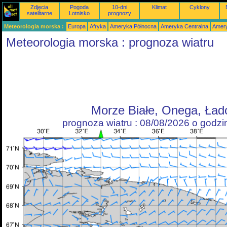
Zdjęcia
Pogoda
10-dni
Klimat
Cyklony
satelitarne
Lotnisko
prognozy
Meteorologia morska :
Europa
Afryka
Ameryka Północna
Ameryka Centralna
Amery
Meteorologia morska : prognoza wiatru
Morze Białe, Onega, Ład
prognoza wiatru : 08/08/2026 o godz