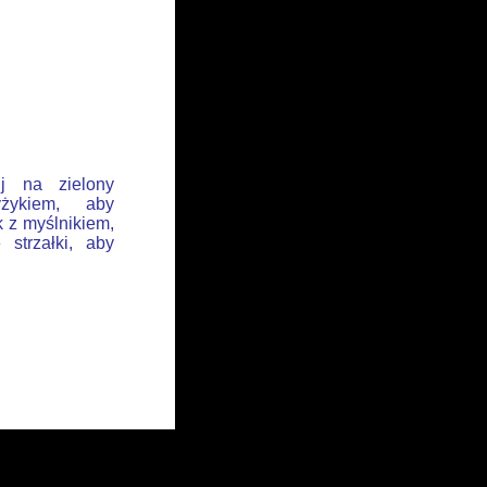
ij na zielony
żykiem, aby
k z myślnikiem,
 strzałki, aby