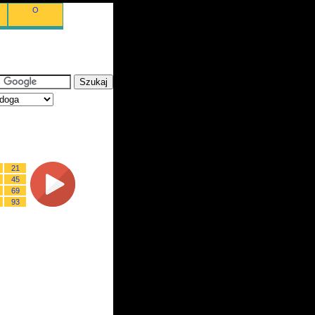
O
21
45
69
93