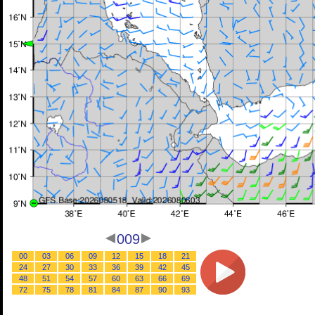
009
00
03
06
09
12
15
18
21
24
27
30
33
36
39
42
45
48
51
54
57
60
63
66
69
72
75
78
81
84
87
90
93