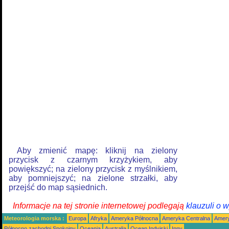
Aby zmienić mapę: kliknij na zielony
przycisk z czarnym krzyżykiem, aby
powiększyć; na zielony przycisk z myślnikiem,
aby pomniejszyć; na zielone strzałki, aby
przejść do map sąsiednich.
Informacje na tej stronie internetowej podlegają
klauzuli o 
Meteorologia morska :
Europa
Afryka
Ameryka Północna
Ameryka Centralna
Amery
Północno zachodni Spokojny
Oceania
Australia
Ocean Indyjski
Inny