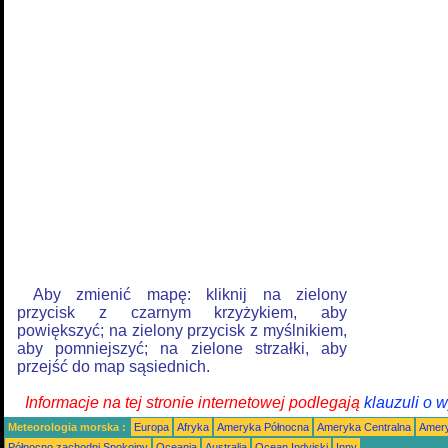
Aby zmienić mapę: kliknij na zielony
przycisk z czarnym krzyżykiem, aby
powiększyć; na zielony przycisk z myślnikiem,
aby pomniejszyć; na zielone strzałki, aby
przejść do map sąsiednich.
Informacje na tej stronie internetowej podlegają
klauzuli o 
Meteorologia morska :
Europa
Afryka
Ameryka Północna
Ameryka Centralna
Amery
Północno zachodni Spokojny
Oceania
Australia
Ocean Indyjski
Inny