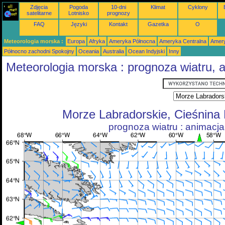
Zdjęcia
Pogoda
10-dni
Klimat
Cyklony
satelitarne
Lotnisko
prognozy
FAQ
Języki
Kontakt
Gazetka
O
Meteorologia morska :
Europa
Afryka
Ameryka Północna
Ameryka Centralna
Amery
Północno zachodni Spokojny
Oceania
Australia
Ocean Indyjski
Inny
Meteorologia morska : prognoza wiatru, 
Morze Labradorskie, Cieśnina
prognoza wiatru : animacja