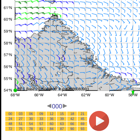
000
00
03
06
09
12
15
18
21
24
27
30
33
36
39
42
45
48
51
54
57
60
63
66
69
72
75
78
81
84
87
90
93