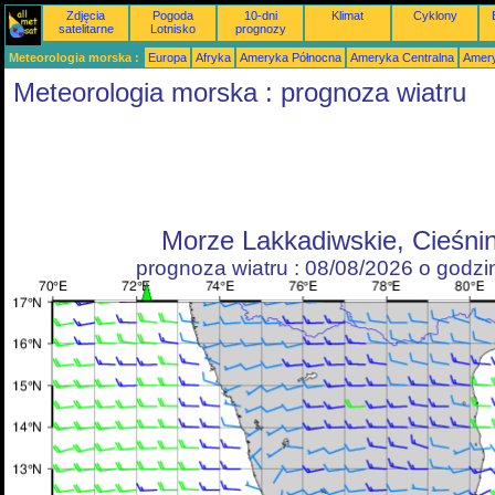
Zdjęcia
Pogoda
10-dni
Klimat
Cyklony
satelitarne
Lotnisko
prognozy
Meteorologia morska :
Europa
Afryka
Ameryka Północna
Ameryka Centralna
Amery
Meteorologia morska : prognoza wiatru
Morze Lakkadiwskie, Cieśni
prognoza wiatru : 08/08/2026 o godz