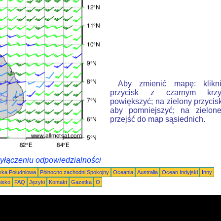
Aby zmienić mapę: klikn
przycisk z czarnym krzy
powiększyć; na zielony przycis
aby pomniejszyć; na zielone
przejść do map sąsiednich.
wyłączeniu odpowiedzialności
ka Południowa
Północno zachodni Spokojny
Oceania
Australia
Ocean Indyjski
Inny
nisko
FAQ
Języki
Kontakt
Gazetka
O