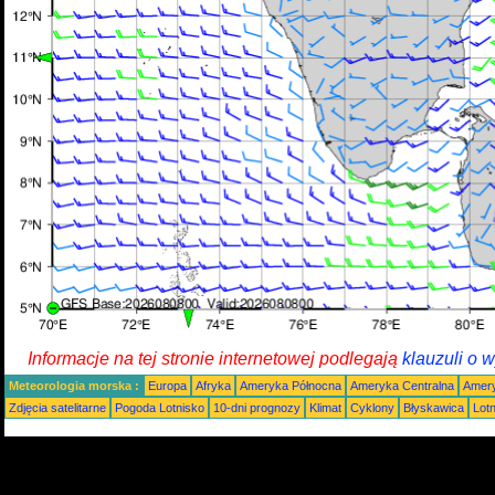
Informacje na tej stronie internetowej podlegają
klauzuli o 
Meteorologia morska :
Europa
Afryka
Ameryka Północna
Ameryka Centralna
Amery
Zdjęcia satelitarne
Pogoda Lotnisko
10-dni prognozy
Klimat
Cyklony
Błyskawica
Lot