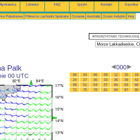
Błyskawica
Lotnisko
FAQ
Języki
Kontakt
Gazetka
ka Południowa
Północno zachodni Spokojny
Oceania
Australia
Ocean Indyjski
Inny
na Palk
000
inie 00 UTC
00
03
06
09
12
15
18
24
27
30
33
36
39
42
48
51
54
57
60
63
66
72
75
78
81
84
87
90