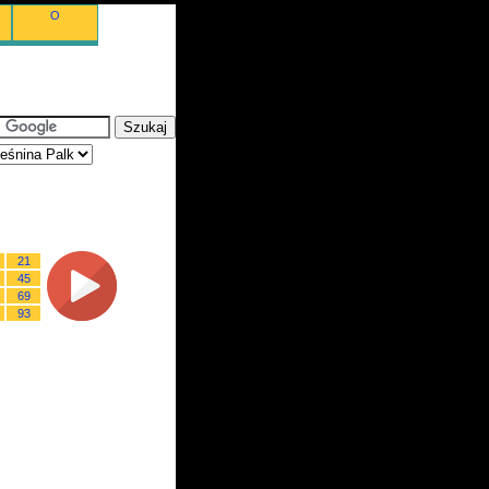
O
21
45
69
93