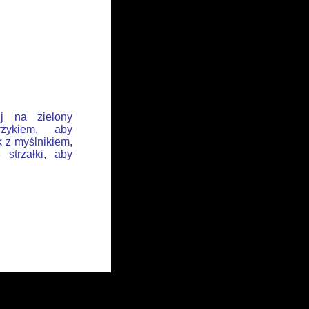
ij na zielony
żykiem, aby
k z myślnikiem,
 strzałki, aby