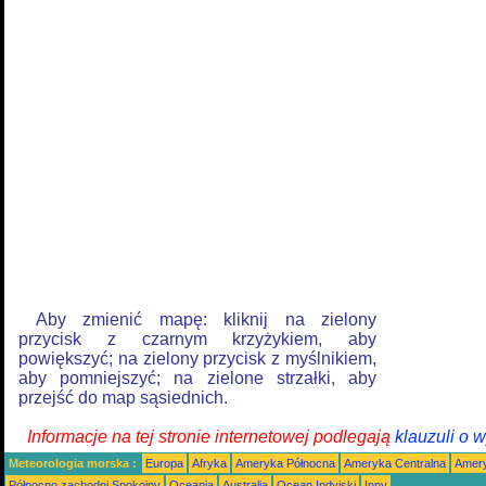
Aby zmienić mapę: kliknij na zielony
przycisk z czarnym krzyżykiem, aby
powiększyć; na zielony przycisk z myślnikiem,
aby pomniejszyć; na zielone strzałki, aby
przejść do map sąsiednich.
Informacje na tej stronie internetowej podlegają
klauzuli o 
Meteorologia morska :
Europa
Afryka
Ameryka Północna
Ameryka Centralna
Amery
Północno zachodni Spokojny
Oceania
Australia
Ocean Indyjski
Inny