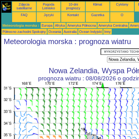
Zdjęcia
Pogoda
10-dni
Klimat
Cyklony
satelitarne
Lotnisko
prognozy
FAQ
Języki
Kontakt
Gazetka
O
Meteorologia morska :
Europa
Afryka
Ameryka Północna
Ameryka Centralna
Amery
Północno zachodni Spokojny
Oceania
Australia
Ocean Indyjski
Inny
Meteorologia morska : prognoza wiatru
Nowa Zelandia, Wyspa Pół
prognoza wiatru : 08/08/2026 o godz