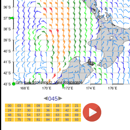
045
00
03
06
09
12
15
18
21
24
27
30
33
36
39
42
45
48
51
54
57
60
63
66
69
72
75
78
81
84
87
90
93