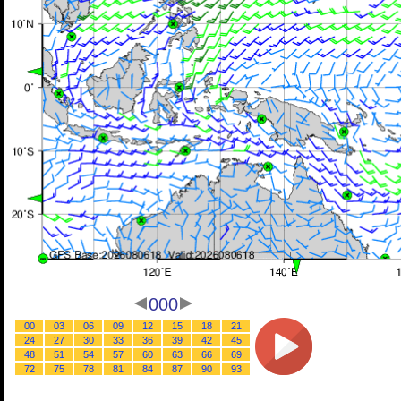
000
00
03
06
09
12
15
18
21
24
27
30
33
36
39
42
45
48
51
54
57
60
63
66
69
72
75
78
81
84
87
90
93