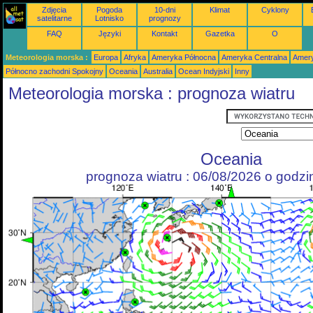
Zdjęcia
Pogoda
10-dni
Klimat
Cyklony
satelitarne
Lotnisko
prognozy
FAQ
Języki
Kontakt
Gazetka
O
Meteorologia morska :
Europa
Afryka
Ameryka Północna
Ameryka Centralna
Amery
Północno zachodni Spokojny
Oceania
Australia
Ocean Indyjski
Inny
Meteorologia morska : prognoza wiatru
Oceania
prognoza wiatru : 06/08/2026 o godz