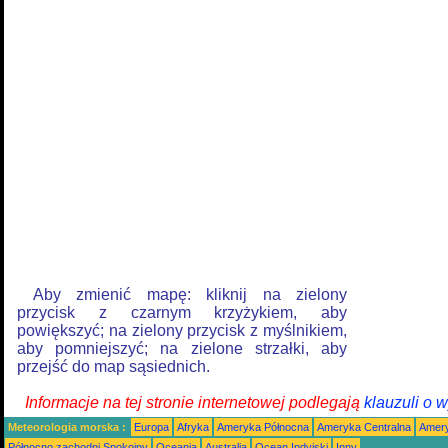
Aby zmienić mapę: kliknij na zielony
przycisk z czarnym krzyżykiem, aby
powiększyć; na zielony przycisk z myślnikiem,
aby pomniejszyć; na zielone strzałki, aby
przejść do map sąsiednich.
Informacje na tej stronie internetowej podlegają
klauzuli o 
Meteorologia morska :
Europa
Afryka
Ameryka Północna
Ameryka Centralna
Amery
Północno zachodni Spokojny
Oceania
Australia
Ocean Indyjski
Inny