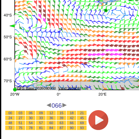
066
00
03
06
09
12
15
18
21
24
27
30
33
36
39
42
45
48
51
54
57
60
63
66
69
72
75
78
81
84
87
90
93