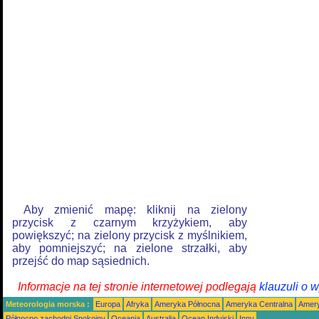
Aby zmienić mapę: kliknij na zielony
przycisk z czarnym krzyżykiem, aby
powiększyć; na zielony przycisk z myślnikiem,
aby pomniejszyć; na zielone strzałki, aby
przejść do map sąsiednich.
Informacje na tej stronie internetowej podlegają
klauzuli o 
Meteorologia morska :
Europa
Afryka
Ameryka Północna
Ameryka Centralna
Amery
Północno zachodni Spokojny
Oceania
Australia
Ocean Indyjski
Inny