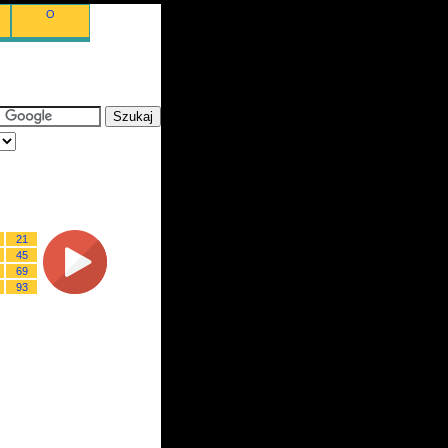
O
21
45
69
93