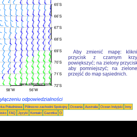
Aby zmienić mapę: klikn
przycisk z czarnym krzy
powiększyć; na zielony przycis
aby pomniejszyć; na zielone
przejść do map sąsiednich.
wyłączeniu odpowiedzialności
ka Południowa
Północno zachodni Spokojny
Oceania
Australia
Ocean Indyjski
Inny
nisko
FAQ
Języki
Kontakt
Gazetka
O