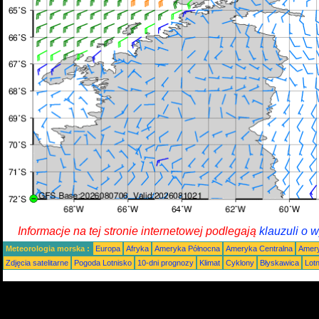
Informacje na tej stronie internetowej podlegają
klauzuli o 
Meteorologia morska :
Europa
Afryka
Ameryka Północna
Ameryka Centralna
Amery
Zdjęcia satelitarne
Pogoda Lotnisko
10-dni prognozy
Klimat
Cyklony
Błyskawica
Lot