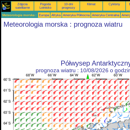
Zdjęcia
Pogoda
10-dni
Klimat
Cyklony
satelitarne
Lotnisko
prognozy
Meteorologia morska :
Europa
Afryka
Ameryka Północna
Ameryka Centralna
Amery
Meteorologia morska : prognoza wiatru
Półwysep Antarktyczn
prognoza wiatru : 10/08/2026 o godz