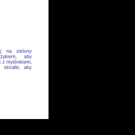
ij na zielony
żykiem, aby
k z myślnikiem,
 strzałki, aby