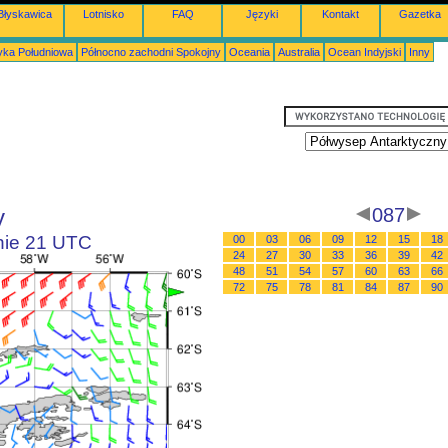
Błyskawica
Lotnisko
FAQ
Języki
Kontakt
Gazetka
ka Południowa
Północno zachodni Spokojny
Oceania
Australia
Ocean Indyjski
Inny
y
087
inie 21 UTC
00
03
06
09
12
15
18
24
27
30
33
36
39
42
48
51
54
57
60
63
66
72
75
78
81
84
87
90