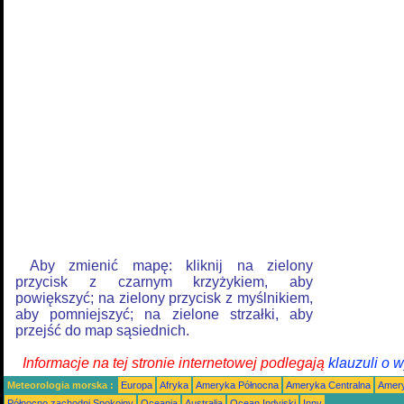
Aby zmienić mapę: kliknij na zielony
przycisk z czarnym krzyżykiem, aby
powiększyć; na zielony przycisk z myślnikiem,
aby pomniejszyć; na zielone strzałki, aby
przejść do map sąsiednich.
Informacje na tej stronie internetowej podlegają
klauzuli o 
Meteorologia morska :
Europa
Afryka
Ameryka Północna
Ameryka Centralna
Amery
Północno zachodni Spokojny
Oceania
Australia
Ocean Indyjski
Inny