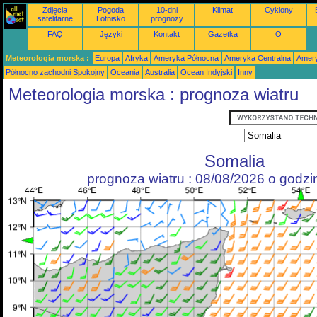
Zdjęcia
Pogoda
10-dni
Klimat
Cyklony
satelitarne
Lotnisko
prognozy
FAQ
Języki
Kontakt
Gazetka
O
Meteorologia morska :
Europa
Afryka
Ameryka Północna
Ameryka Centralna
Amery
Północno zachodni Spokojny
Oceania
Australia
Ocean Indyjski
Inny
Meteorologia morska : prognoza wiatru
Somalia
prognoza wiatru : 08/08/2026 o godz