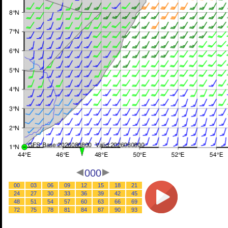
000
00
03
06
09
12
15
18
21
24
27
30
33
36
39
42
45
48
51
54
57
60
63
66
69
72
75
78
81
84
87
90
93