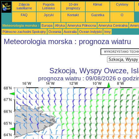
Zdjęcia
Pogoda
10-dni
Klimat
Cyklony
satelitarne
Lotnisko
prognozy
FAQ
Języki
Kontakt
Gazetka
O
Meteorologia morska :
Europa
Afryka
Ameryka Północna
Ameryka Centralna
Amery
Północno zachodni Spokojny
Oceania
Australia
Ocean Indyjski
Inny
Meteorologia morska : prognoza wiatru
Szkocja, Wyspy Owcze, Isl
prognoza wiatru : 09/08/2026 o godz