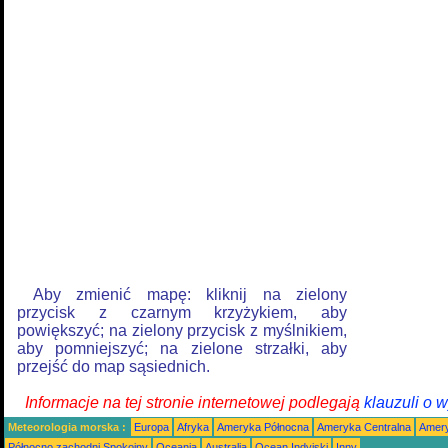
Aby zmienić mapę: kliknij na zielony
przycisk z czarnym krzyżykiem, aby
powiększyć; na zielony przycisk z myślnikiem,
aby pomniejszyć; na zielone strzałki, aby
przejść do map sąsiednich.
Informacje na tej stronie internetowej podlegają
klauzuli o 
Meteorologia morska :
Europa
Afryka
Ameryka Północna
Ameryka Centralna
Amery
Północno zachodni Spokojny
Oceania
Australia
Ocean Indyjski
Inny