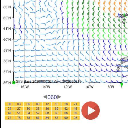
060
00
03
06
09
12
15
18
21
24
27
30
33
36
39
42
45
48
51
54
57
60
63
66
69
72
75
78
81
84
87
90
93