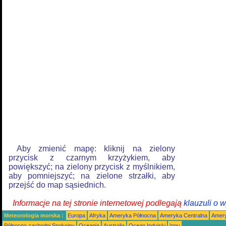
Aby zmienić mapę: kliknij na zielony
przycisk z czarnym krzyżykiem, aby
powiększyć; na zielony przycisk z myślnikiem,
aby pomniejszyć; na zielone strzałki, aby
przejść do map sąsiednich.
Informacje na tej stronie internetowej podlegają
klauzuli o 
Meteorologia morska :
Europa
Afryka
Ameryka Północna
Ameryka Centralna
Amery
Północno zachodni Spokojny
Oceania
Australia
Ocean Indyjski
Inny