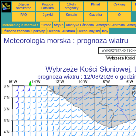
Zdjęcia
Pogoda
10-dni
Klimat
Cyklony
satelitarne
Lotnisko
prognozy
FAQ
Języki
Kontakt
Gazetka
O
Meteorologia morska :
Europa
Afryka
Ameryka Północna
Ameryka Centralna
Amery
Północno zachodni Spokojny
Oceania
Australia
Ocean Indyjski
Inny
Meteorologia morska : prognoza wiatru
Wybrzeże Kości Słoniowej, L
prognoza wiatru : 12/08/2026 o godz