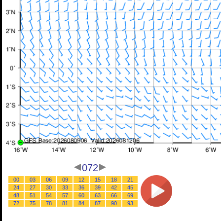
072
00
03
06
09
12
15
18
21
24
27
30
33
36
39
42
45
48
51
54
57
60
63
66
69
72
75
78
81
84
87
90
93