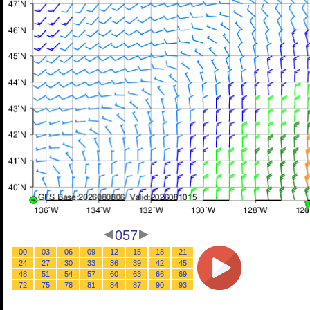
057
00
03
06
09
12
15
18
21
24
27
30
33
36
39
42
45
48
51
54
57
60
63
66
69
72
75
78
81
84
87
90
93