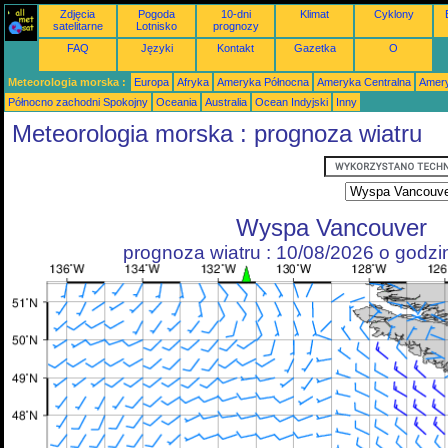
Zdjęcia
Pogoda
10-dni
Klimat
Cyklony
satelitarne
Lotnisko
prognozy
FAQ
Języki
Kontakt
Gazetka
O
Meteorologia morska :
Europa
Afryka
Ameryka Północna
Ameryka Centralna
Amery
Północno zachodni Spokojny
Oceania
Australia
Ocean Indyjski
Inny
Meteorologia morska : prognoza wiatru
Wyspa Vancouver
prognoza wiatru : 10/08/2026 o godz