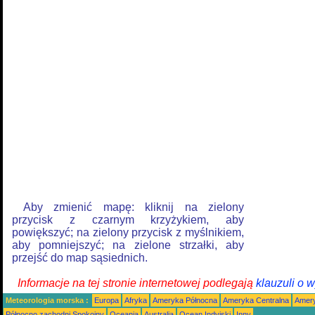
Aby zmienić mapę: kliknij na zielony
przycisk z czarnym krzyżykiem, aby
powiększyć; na zielony przycisk z myślnikiem,
aby pomniejszyć; na zielone strzałki, aby
przejść do map sąsiednich.
Informacje na tej stronie internetowej podlegają
klauzuli o 
Meteorologia morska :
Europa
Afryka
Ameryka Północna
Ameryka Centralna
Amery
Północno zachodni Spokojny
Oceania
Australia
Ocean Indyjski
Inny