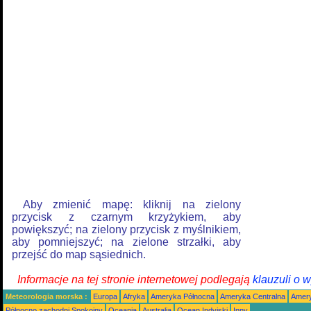
Aby zmienić mapę: kliknij na zielony
przycisk z czarnym krzyżykiem, aby
powiększyć; na zielony przycisk z myślnikiem,
aby pomniejszyć; na zielone strzałki, aby
przejść do map sąsiednich.
Informacje na tej stronie internetowej podlegają
klauzuli o 
Meteorologia morska :
Europa
Afryka
Ameryka Północna
Ameryka Centralna
Amery
Północno zachodni Spokojny
Oceania
Australia
Ocean Indyjski
Inny