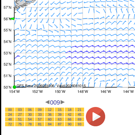
009
00
03
06
09
12
15
18
21
24
27
30
33
36
39
42
45
48
51
54
57
60
63
66
69
72
75
78
81
84
87
90
93