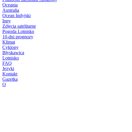
Oceania
Australia
Ocean Indyjski
Inny
Zdjęcia satelitarne
Pogoda Lotnisko
10-dni prognozy
Klimat
Cyklony
Błyskawica
Lotnisko
FAQ
Języki
Kontakt
Gazetka
O