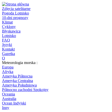
Zdjęcia satelitarne
Pogoda Lotnisko
10-dni prognozy
Klimat
Cyklony
Błyskawica
Lotnisko
FAQ
Języki
Kontakt
Gazetka
O
Meteorologia morska :
Europa
Afryka
Ameryka Północna
Ameryka Centralna
Ameryka Południowa
Północno zachodni Spokojny
Oceania
Australia
Ocean Indyjski
Inny