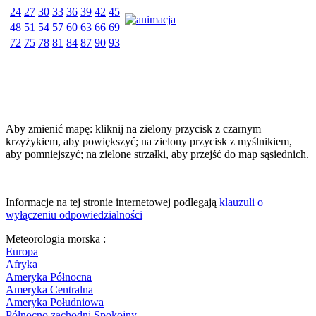
24
27
30
33
36
39
42
45
48
51
54
57
60
63
66
69
72
75
78
81
84
87
90
93
Aby zmienić mapę: kliknij na zielony przycisk z czarnym
krzyżykiem, aby powiększyć; na zielony przycisk z myślnikiem,
aby pomniejszyć; na zielone strzałki, aby przejść do map sąsiednich.
Informacje na tej stronie internetowej podlegają
klauzuli o
wyłączeniu odpowiedzialności
Meteorologia morska :
Europa
Afryka
Ameryka Północna
Ameryka Centralna
Ameryka Południowa
Północno zachodni Spokojny