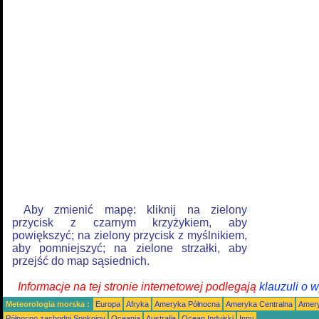
Aby zmienić mapę: kliknij na zielony
przycisk z czarnym krzyżykiem, aby
powiększyć; na zielony przycisk z myślnikiem,
aby pomniejszyć; na zielone strzałki, aby
przejść do map sąsiednich.
Informacje na tej stronie internetowej podlegają
klauzuli o 
Meteorologia morska :
Europa
Afryka
Ameryka Północna
Ameryka Centralna
Amery
Północno zachodni Spokojny
Oceania
Australia
Ocean Indyjski
Inny