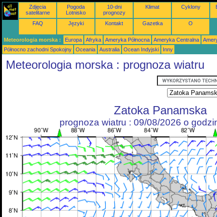
Zdjęcia
Pogoda
10-dni
Klimat
Cyklony
satelitarne
Lotnisko
prognozy
FAQ
Języki
Kontakt
Gazetka
O
Meteorologia morska :
Europa
Afryka
Ameryka Północna
Ameryka Centralna
Amery
Północno zachodni Spokojny
Oceania
Australia
Ocean Indyjski
Inny
Meteorologia morska : prognoza wiatru
Zatoka Panamska
prognoza wiatru : 09/08/2026 o godz