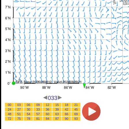
033
00
03
06
09
12
15
18
21
24
27
30
33
36
39
42
45
48
51
54
57
60
63
66
69
72
75
78
81
84
87
90
93